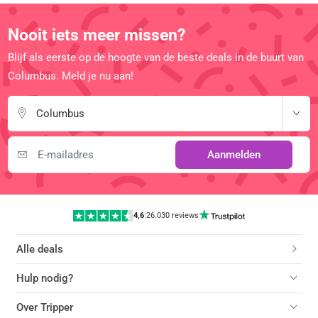
Nooit iets meer missen?
Blijf als eerste op de hoogte van de beste deals in de buurt van
Columbus. Meld je nu aan!
Columbus
Aanmelden
4,6
|
26.030 reviews
Alle deals
Hulp nodig?
Over Tripper