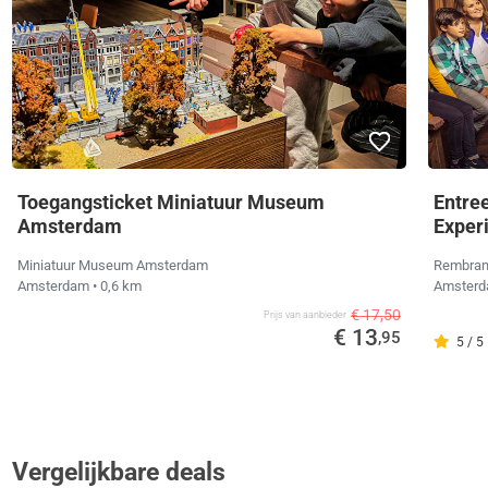
Toegangsticket Miniatuur Museum
Entre
Amsterdam
Exper
Miniatuur Museum Amsterdam
Rembran
Amsterdam
• 0,6 km
Amster
€ 17,50
Prijs van aanbieder
€ 13
,95
5 / 5
Vergelijkbare deals