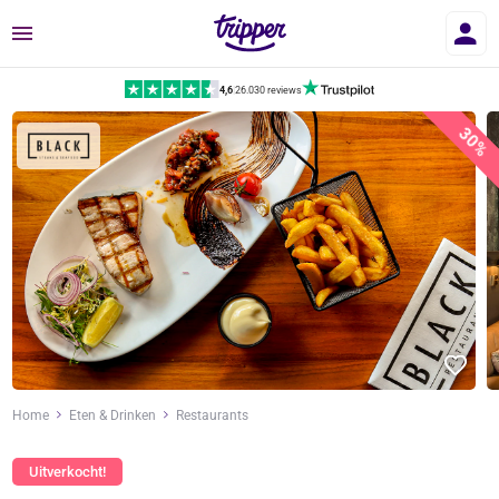
Menu
4,6
|
26.030 reviews
30%
Home
Eten & Drinken
Restaurants
Uitverkocht!