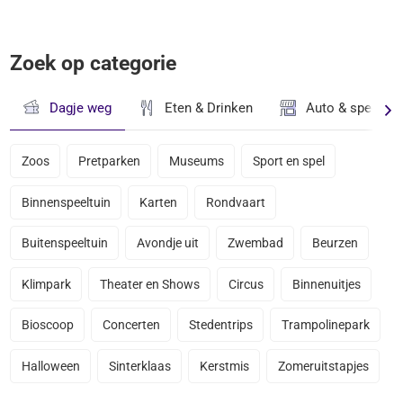
Zoek op categorie
Dagje weg
Eten & Drinken
Auto & speciaal
Zoos
Pretparken
Museums
Sport en spel
Binnenspeeltuin
Karten
Rondvaart
Buitenspeeltuin
Avondje uit
Zwembad
Beurzen
Klimpark
Theater en Shows
Circus
Binnenuitjes
Bioscoop
Concerten
Stedentrips
Trampolinepark
Halloween
Sinterklaas
Kerstmis
Zomeruitstapjes