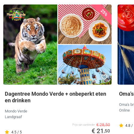
25%
Dagentree Mondo Verde + onbeperkt eten
Oma's
en drinken
Oma's br
Online
Mondo Verde
Landgraaf
€ 28,50
Prijs van aanbieder
4.8 /
€ 21
,50
4.5 / 5