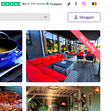
4,6
|
26.038 reviews
Inloggen
28% Korting