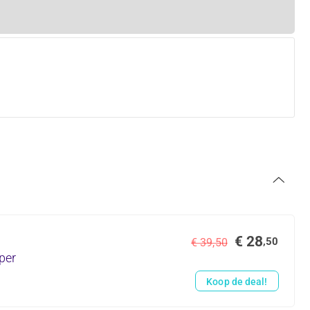
€ 28
,50
€ 39,50
per
Koop de deal!