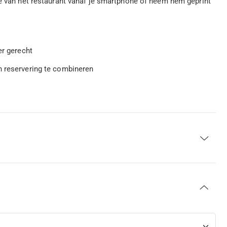
ee van het restaurant vanaf je smartphone of neem hem geprint
er gerecht
n reservering te combineren