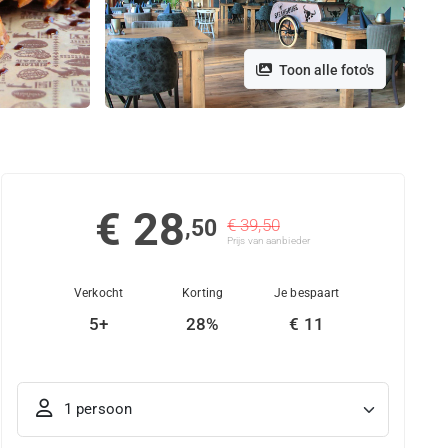
Toon alle foto's
€ 28
,50
€ 39,50
Prijs van aanbieder
Verkocht
Korting
Je bespaart
5+
28%
€ 11
1 persoon