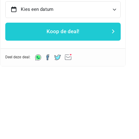
Kies een datum
Koop de deal!
Deel deze deal: