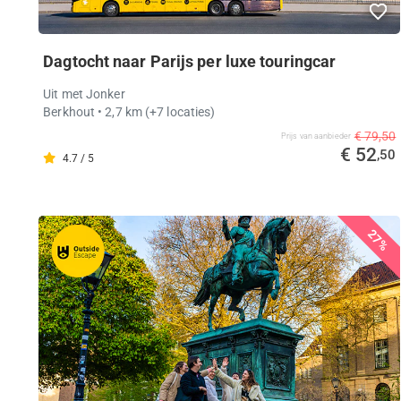
Dagtocht naar Parijs per luxe touringcar
Uit met Jonker
Berkhout
• 2,7 km
(+7 locaties)
€ 79,50
Prijs van aanbieder
€ 52
,50
4.7 / 5
27%