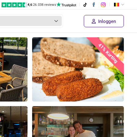
4,6
|
26.038 reviews
Inloggen
41% Korting