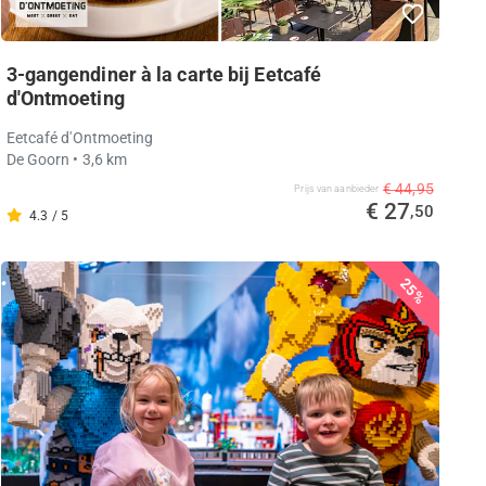
3-gangendiner à la carte bij Eetcafé
d'Ontmoeting
Eetcafé d'Ontmoeting
De Goorn
• 3,6 km
€ 44,95
Prijs van aanbieder
€ 27
,50
4.3 / 5
25%