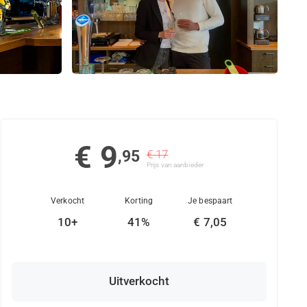
€ 9
,95
€ 17
Prijs van aanbieder
Verkocht
Korting
Je bespaart
10+
41%
€ 7,05
Uitverkocht