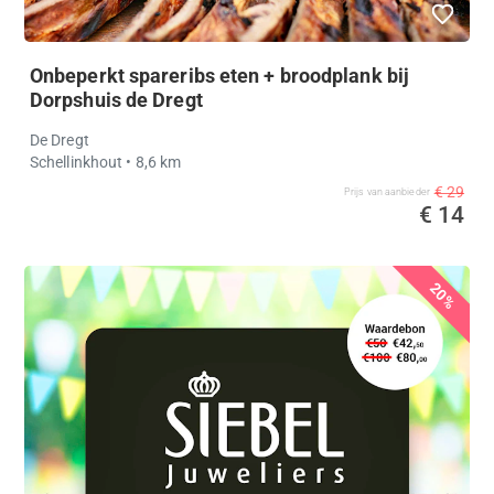
Onbeperkt spareribs eten + broodplank bij
Dorpshuis de Dregt
De Dregt
Schellinkhout
• 8,6 km
€ 29
Prijs van aanbieder
€ 14
20%