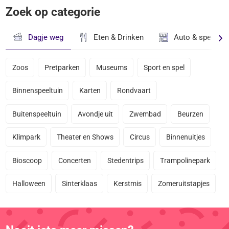
Zoek op categorie
Dagje weg
Eten & Drinken
Auto & speciaal
Zoos
Pretparken
Museums
Sport en spel
Binnenspeeltuin
Karten
Rondvaart
Buitenspeeltuin
Avondje uit
Zwembad
Beurzen
Klimpark
Theater en Shows
Circus
Binnenuitjes
Bioscoop
Concerten
Stedentrips
Trampolinepark
Halloween
Sinterklaas
Kerstmis
Zomeruitstapjes