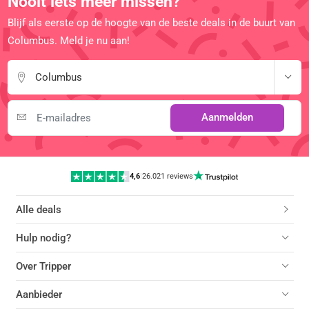
Nooit iets meer missen?
Blijf als eerste op de hoogte van de beste deals in de buurt van
Columbus. Meld je nu aan!
Columbus
Aanmelden
4,6
|
26.021 reviews
Alle deals
Hulp nodig?
Over Tripper
Aanbieder