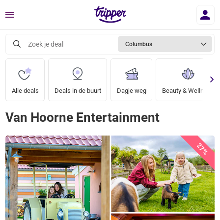
Menu
Zoek je deal
Columbus
Alle deals
Deals in de buurt
Dagje weg
Beauty & Wellness
Van Hoorne Entertainment
27%