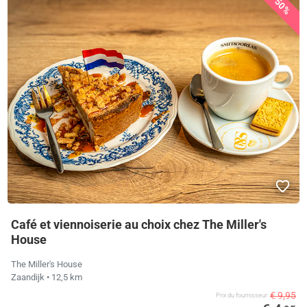
50%
Café et viennoiserie au choix chez The Miller's
House
The Miller's House
Zaandijk
• 12,5 km
€ 9,95
Prix ​​du fournisseur