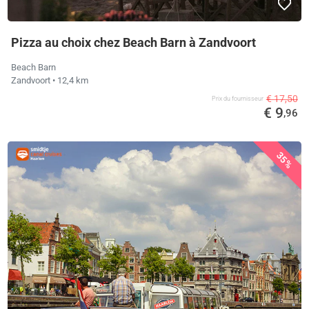
Pizza au choix chez Beach Barn à Zandvoort
Beach Barn
Zandvoort
• 12,4 km
€ 17,50
Prix ​​du fournisseur
€ 9
,96
35%