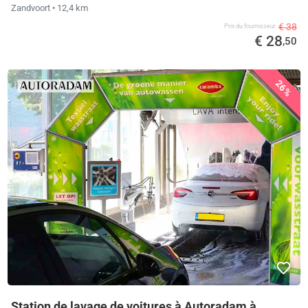
Zandvoort
• 12,4 km
€ 38
Prix ​​du fournisseur
€ 28
,50
26%
Station de lavage de voitures à Autoradam à