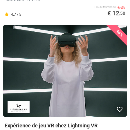
€ 25
Prix ​​du fournisseur
€ 12
,50
4.7 / 5
46%
Expérience de jeu VR chez Lightning VR