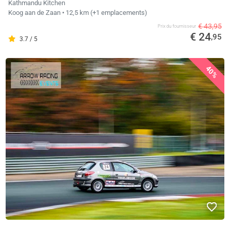
Kathmandu Kitchen
Koog aan de Zaan
• 12,5 km
(+1 emplacements)
€ 43,95
Prix ​​du fournisseur
€ 24
,95
3.7 / 5
40%