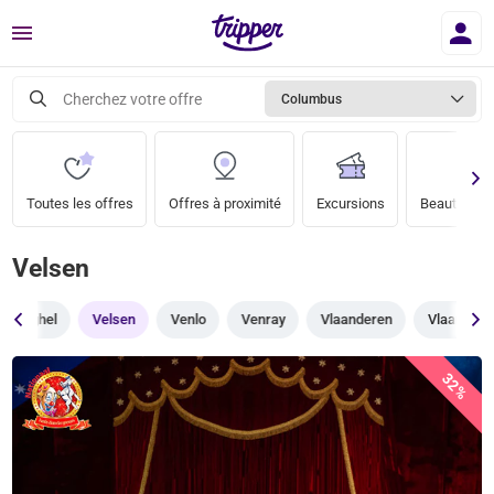
Menu
Cherchez votre offre
Columbus
Toutes les offres
Offres à proximité
Excursions
Beauté & bi
Velsen
Veghel
Velsen
Venlo
Venray
Vlaanderen
Vlaarding
32%