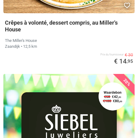
Crêpes à volonté, dessert compris, au Miller's
House
The Miller's House
Zaandijk
• 12,5 km
€ 30
Prix ​​du fournisseur
€ 14
,95
20%