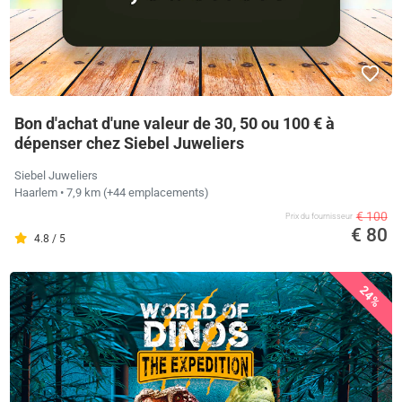
Bon d'achat d'une valeur de 30, 50 ou 100 € à
dépenser chez Siebel Juweliers
Siebel Juweliers
Haarlem
• 7,9 km
(+44 emplacements)
€ 100
Prix ​​du fournisseur
€ 80
4.8 / 5
24%