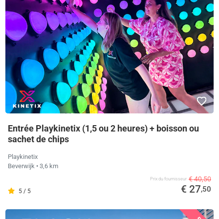
Entrée Playkinetix (1,5 ou 2 heures) + boisson ou
sachet de chips
Playkinetix
Beverwijk
• 3,6 km
€ 40,50
Prix ​​du fournisseur
€ 27
,50
5 / 5