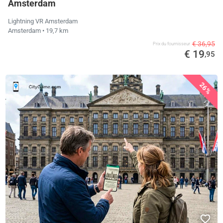
Amsterdam
Lightning VR Amsterdam
Amsterdam
• 19,7 km
€ 36,95
Prix ​​du fournisseur
€ 19
,95
26%