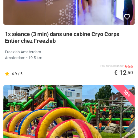
1x séance (3 min) dans une cabine Cryo Corps
Entier chez Freezlab
Freezlab Amsterdam
Amsterdam
• 19,5 km
€ 25
Prix ​​du fournisseur
€ 12
,50
4.9 / 5
30%