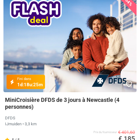
54%
Fini dans
1d:
18u:
25m
MiniCroisière DFDS de 3 jours à Newcastle (4
personnes)
DFDS
IJmuiden
• 3,3 km
€ 401,60
Prix ​​du fournisseur
€ 185