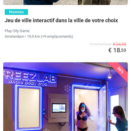
Nouveau
Jeu de ville interactif dans la ville de votre choix
Play City Game
Amsterdam
• 19,9 km
(+9 emplacements)
€ 24,95
Prix ​​du fournisseur
€ 18
,50
50%