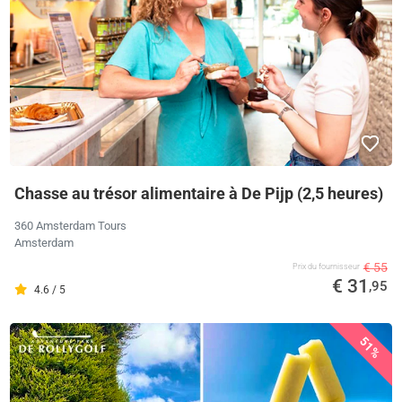
Chasse au trésor alimentaire à De Pijp (2,5 heures)
360 Amsterdam Tours
Amsterdam
€ 55
Prix ​​du fournisseur
€ 31
,95
4.6 / 5
51%