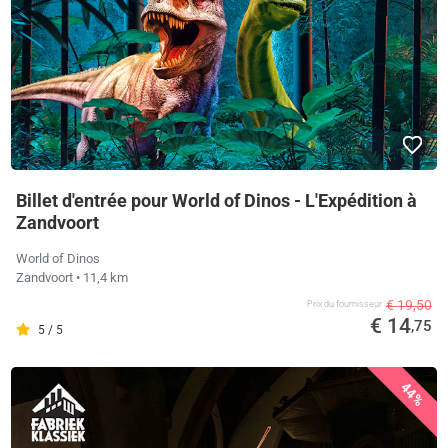
Billet d'entrée pour World of Dinos - L'Expédition à
Zandvoort
World of Dinos
Zandvoort
• 11,4 km
€ 19,50
Prix ​​du fournisseur
€ 14
,75
5 / 5
44%