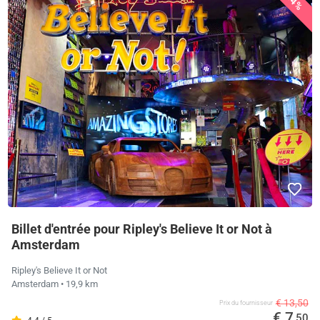
44%
Billet d'entrée pour Ripley's Believe It or Not à
Amsterdam
Ripley's Believe It or Not
Amsterdam
• 19,9 km
€ 13,50
Prix ​​du fournisseur
€ 7
,50