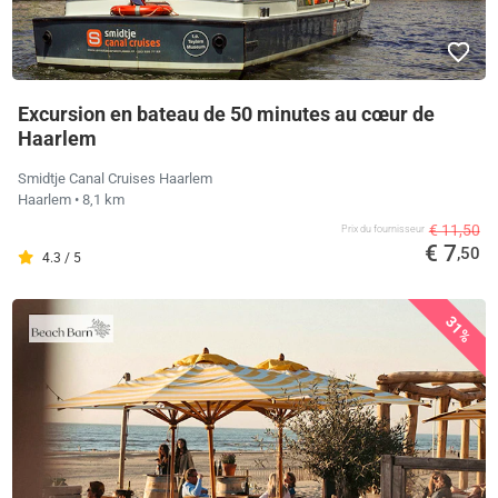
Excursion en bateau de 50 minutes au cœur de
Haarlem
Smidtje Canal Cruises Haarlem
Haarlem
• 8,1 km
€ 11,50
Prix ​​du fournisseur
€ 7
,50
4.3 / 5
31%