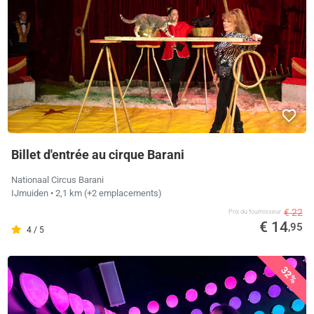
Billet d'entrée au cirque Barani
Nationaal Circus Barani
IJmuiden
• 2,1 km
(+2 emplacements)
€ 22
Prix ​​du fournisseur
€ 14
,95
4 / 5
32%