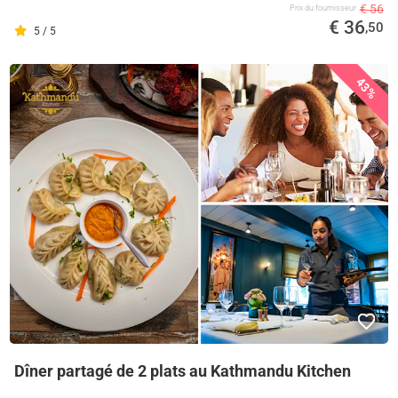
€ 56
Prix ​​du fournisseur
€ 36
,50
5 / 5
43%
Dîner partagé de 2 plats au Kathmandu Kitchen