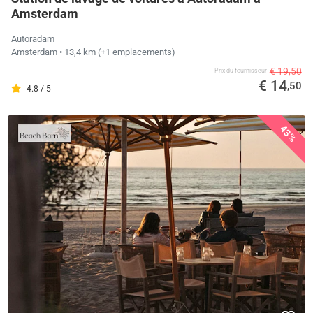
Amsterdam
Autoradam
Amsterdam
• 13,4 km
(+1 emplacements)
€ 19,50
Prix ​​du fournisseur
€ 14
,50
4.8 / 5
43%