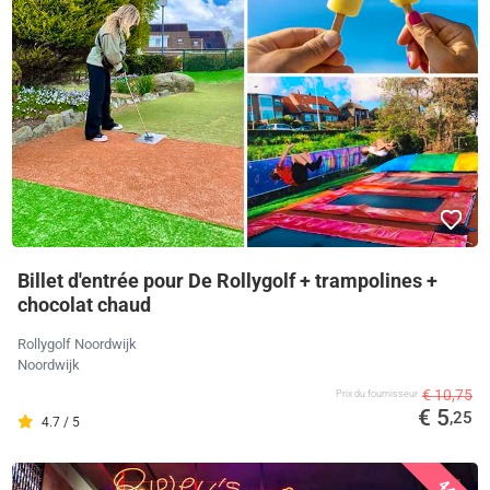
Billet d'entrée pour De Rollygolf + trampolines +
chocolat chaud
Rollygolf Noordwijk
Noordwijk
€ 10,75
Prix ​​du fournisseur
€ 5
,25
4.7 / 5