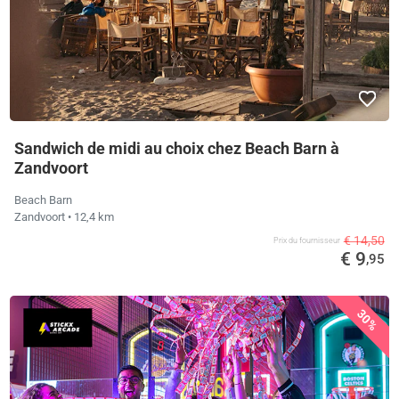
Sandwich de midi au choix chez Beach Barn à
Zandvoort
Beach Barn
Zandvoort
• 12,4 km
€ 14,50
Prix ​​du fournisseur
€ 9
,95
30%