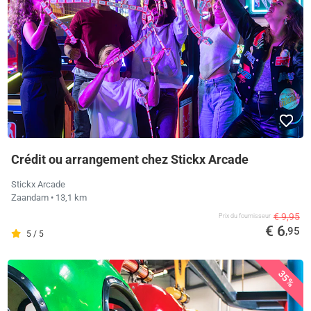
Crédit ou arrangement chez Stickx Arcade
Stickx Arcade
Zaandam
• 13,1 km
€ 9,95
Prix ​​du fournisseur
€ 6
,95
5 / 5
35%