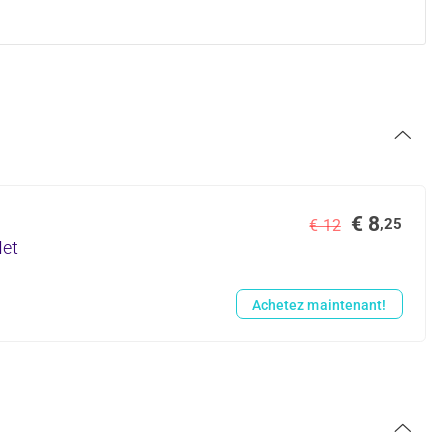
€ 8
,25
€ 12
Het
Achetez maintenant!