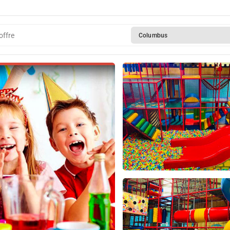
offre
Columbus