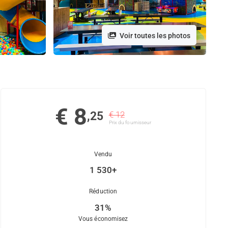
Voir toutes les photos
€ 8
,25
€ 12
Prix ​​du fournisseur
Vendu
1 530+
Réduction
31%
Vous économisez