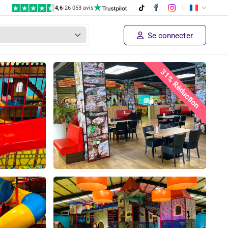
4,6
|
26 053 avis
Se connecter
31% Réduction