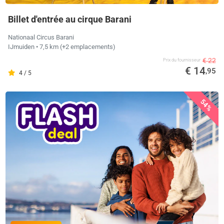
Billet d'entrée au cirque Barani
Nationaal Circus Barani
IJmuiden
• 7,5 km
(+2 emplacements)
€ 22
Prix ​​du fournisseur
€ 14
,95
4 / 5
54%