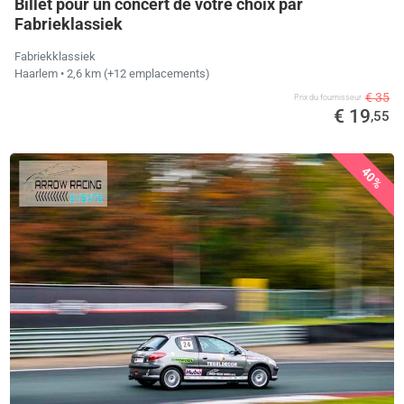
Billet pour un concert de votre choix par
Fabrieklassiek
Fabriekklassiek
Haarlem
• 2,6 km
(+12 emplacements)
€ 35
Prix ​​du fournisseur
€ 19
,55
40%