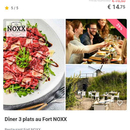
€ 19,50
Prix ​​du fournisseur
€ 14
,75
5 / 5
29%
Dîner 3 plats au Fort NOXX
Restaurant Fort NOXX