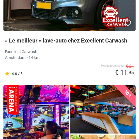
« Le meilleur » lave-auto chez Excellent Carwash
Excellent Carwash
Amsterdam
• 14 km
€ 21
Prix ​​du fournisseur
€ 11
,95
4.6 / 5
50%