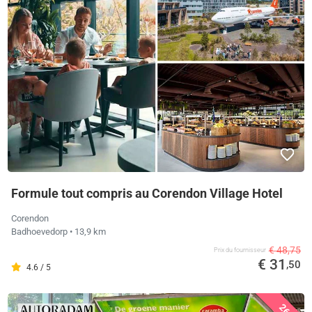
Formule tout compris au Corendon Village Hotel
Corendon
Badhoevedorp
• 13,9 km
€ 48,75
Prix ​​du fournisseur
€ 31
,50
4.6 / 5