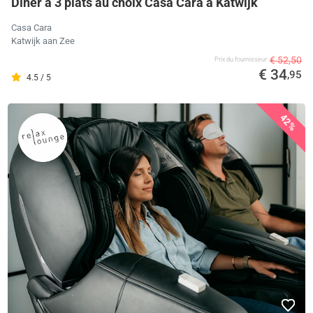
Dîner à 3 plats au choix Casa Cara à Katwijk
Casa Cara
Katwijk aan Zee
€ 52,50
Prix ​​du fournisseur
€ 34
,95
4.5 / 5
42%