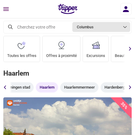
Menu
Cherchez votre offre
Columbus
Toutes les offres
Offres à proximité
Excursions
Beauté & bi
Haarlem
Groningen stad
Haarlem
Haarlemmermeer
Hardenberg
35%