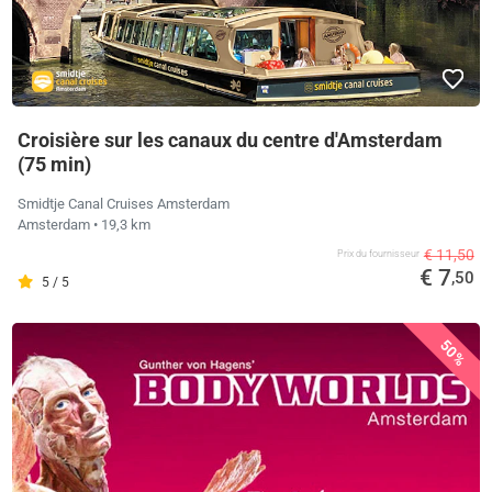
Croisière sur les canaux du centre d'Amsterdam
(75 min)
Smidtje Canal Cruises Amsterdam
Amsterdam
• 19,3 km
€ 11,50
Prix ​​du fournisseur
€ 7
,50
5 / 5
50%