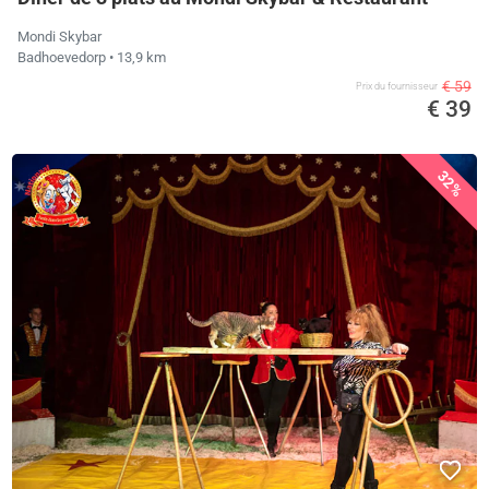
Mondi Skybar
Badhoevedorp
• 13,9 km
€ 59
Prix ​​du fournisseur
€ 39
32%