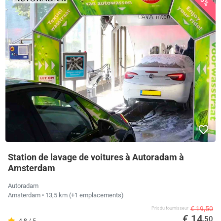
26%
Station de lavage de voitures à Autoradam à
Amsterdam
Autoradam
Amsterdam
• 13,5 km
(+1 emplacements)
€ 19,50
Prix ​​du fournisseur
€ 14
,50
4.8 / 5