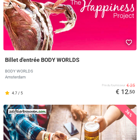
Billet d'entrée BODY WORLDS
BODY WORLDS
Amsterdam
€ 25
Prix ​​du fournisseur
€ 12
,50
4.7 / 5
36%