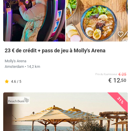
23 € de crédit + pass de jeu à Molly's Arena
Molly's Arena
Amsterdam
• 14,2 km
€ 25
Prix ​​du fournisseur
€ 12
,50
4.6 / 5
31%