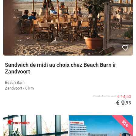
Sandwich de midi au choix chez Beach Barn à
Zandvoort
Beach Barn
Zandvoort
• 6 km
€ 14,50
Prix ​​du fournisseur
€ 9
,95
35%