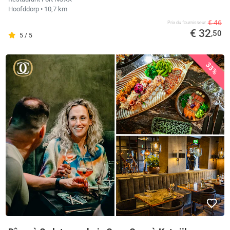
Hoofddorp
• 10,7 km
€ 46
Prix ​​du fournisseur
€ 32
,50
5 / 5
33%