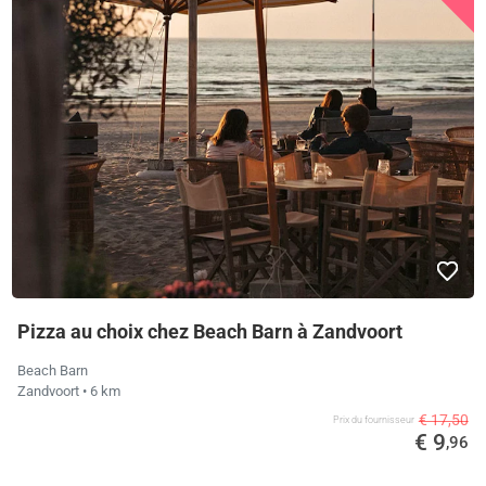
Pizza au choix chez Beach Barn à Zandvoort
Beach Barn
Zandvoort
• 6 km
€ 17,50
Prix ​​du fournisseur
€ 9
,96