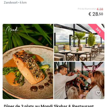
Zandvoort
• 6 km
€ 38
Prix ​​du fournisseur
€ 28
,50
34%
Dîner de 3 plats au Mondi Skybar & Restaurant