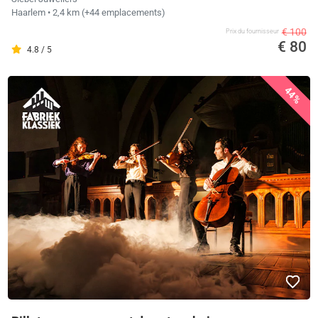
Haarlem
• 2,4 km
(+44 emplacements)
€ 100
Prix ​​du fournisseur
€ 80
4.8 / 5
44%