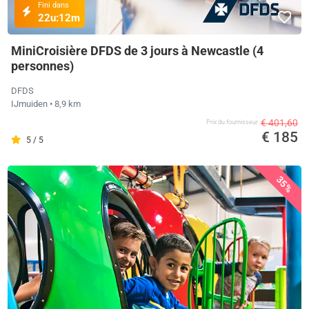
Fini dans
22u:
12m
MiniCroisière DFDS de 3 jours à Newcastle (4
personnes)
DFDS
IJmuiden
• 8,9 km
€ 401,60
Prix ​​du fournisseur
€ 185
5 / 5
35%