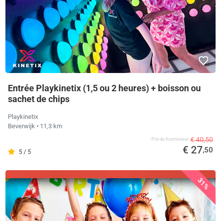
Entrée Playkinetix (1,5 ou 2 heures) + boisson ou
sachet de chips
Playkinetix
Beverwijk
• 11,3 km
€ 40,50
Prix ​​du fournisseur
€ 27
,50
5 / 5
31%