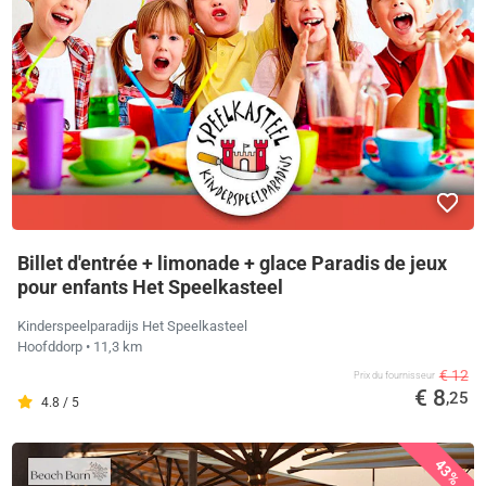
Billet d'entrée + limonade + glace Paradis de jeux
pour enfants Het Speelkasteel
Kinderspeelparadijs Het Speelkasteel
Hoofddorp
• 11,3 km
€ 12
Prix ​​du fournisseur
€ 8
,25
4.8 / 5
43%