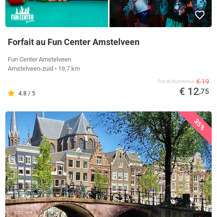
Forfait au Fun Center Amstelveen
Fun Center Amstelveen
Amstelveen-zuid
• 19,7 km
€ 19
Prix ​​du fournisseur
€ 12
,75
4.8 / 5
35%