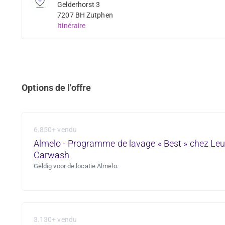
Gelderhorst 3
7207 BH Zutphen
Itinéraire
Options de l'offre
6.850+ vendu
Almelo - Programme de lavage « Best » chez Le
Carwash
Geldig voor de locatie Almelo.
3.130+ vendu