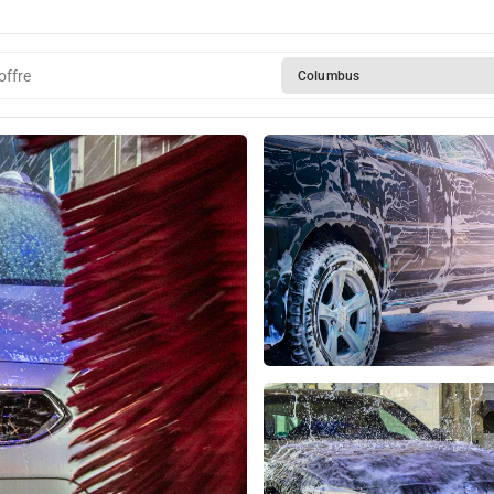
offre
Columbus