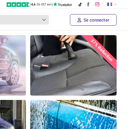
4,6
|
26 057 avis
Se connecter
37% Réduction