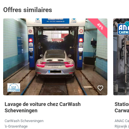
Offres similaires
49%
Lavage de voiture chez CarWash
Stati
Scheveningen
Carwa
CarWash Scheveningen
ANAC C
's-Gravenhage
Rijswijk