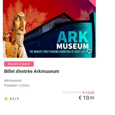
Encore 2 jours!
Billet d'entrée Arkmuseum
Arkmuseum
Franeker
• 2,5 km
€ 12,50
Prix ​​du fournisseur
€ 10
,50
4.3 / 5