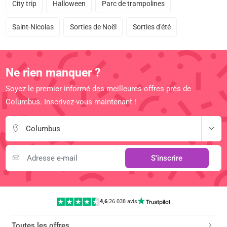
City trip
Halloween
Parc de trampolines
Saint-Nicolas
Sorties de Noël
Sorties d'été
Ne rien manquer ?
Soyez le premier informé des meilleures offres près de
Columbus. Inscrivez-vous maintenant !
Columbus
S'inscrire
4,6
|
26 038 avis
Toutes les offres