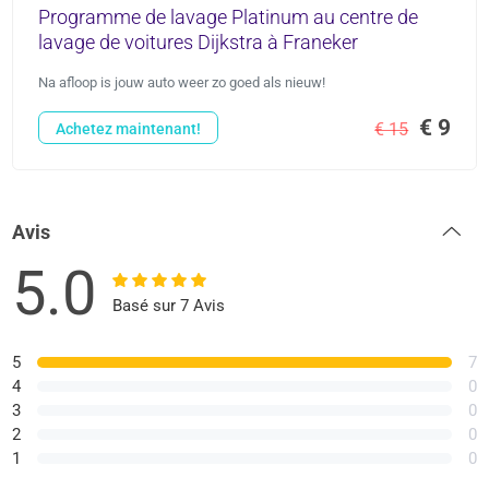
Programme de lavage Platinum au centre de
lavage de voitures Dijkstra à Franeker
Na afloop is jouw auto weer zo goed als nieuw!
€ 9
€ 15
Achetez maintenant!
Avis
5.0
Basé sur 7 Avis
5
7
4
0
3
0
2
0
1
0