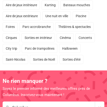
Aire de jeux intérieure
Karting
Bateaux mouches
Aire de jeux extérieure
Une nuit en ville
Piscine
Foires
Parc accrobranche
Théâtres & spectacles
Cirques
Sorties en intérieur
Cinéma
Concerts
City trip
Parc de trampolines
Halloween
Saint-Nicolas
Sorties de Noël
Sorties d'été
Ne rien manquer ?
Soyez le premier informé des meilleures offres près de
Columbus. Inscrivez-vous maintenant !