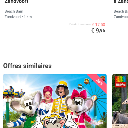
Zandvoort
à Zan
Beach Barn
Beach B
Zandvoort
• 1 km
Zandvoo
€ 17,50
Prix ​​du fournisseur
€ 9
,96
Offres similaires
36%