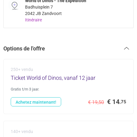
World of Dinos - The Expedition
Badhuisplein 7
2042 JB Zandvoort
Itinéraire
Options de l'offre
250+ vendu
Ticket World of Dinos, vanaf 12 jaar
Gratis t/m 3 jaar.
€ 14
,75
€ 19,50
Achetez maintenant!
140+ vendu