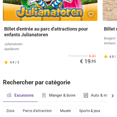
Billet d'entrée au parc d'attractions pour
Billet
enfants Julianatoren
Burgers'
Arnhem
Julianatoren
Apeldoorn
€ 31
Prix ​​du fournisseur
4.8 /
€ 19
,95
4.9 / 5
Rechercher par catégorie
Excursions
Manger & boire
Auto & magasi
Zoos
Parcs d'attraction
Musée
Sports & jeux