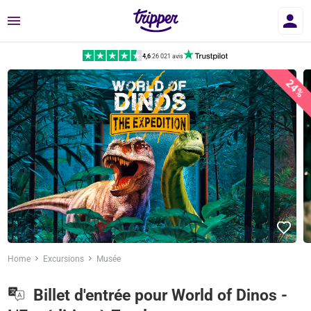
Menu
4,6
|
26 021 avis
24%
Home
Excursions
Musée
Billet d'entrée pour World of Dinos -