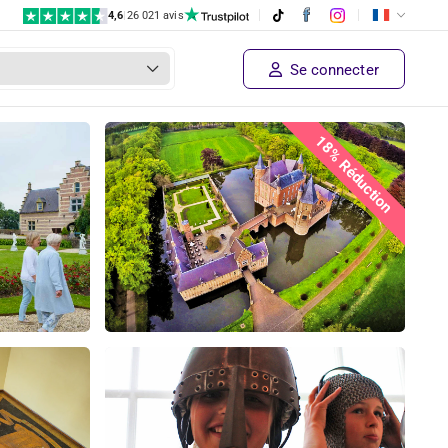
4,6
|
26 021 avis
Se connecter
18% Réduction