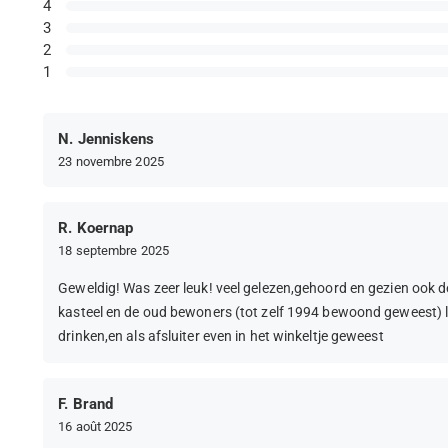
4
3
2
1
N. Jenniskens
23 novembre 2025
R. Koernap
18 septembre 2025
Geweldig! Was zeer leuk! veel gelezen,gehoord en gezien ook d
kasteel en de oud bewoners (tot zelf 1994 bewoond geweest) le
drinken,en als afsluiter even in het winkeltje geweest
F. Brand
16 août 2025