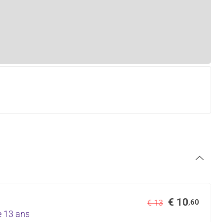
€ 10
,60
€ 13
e 13 ans