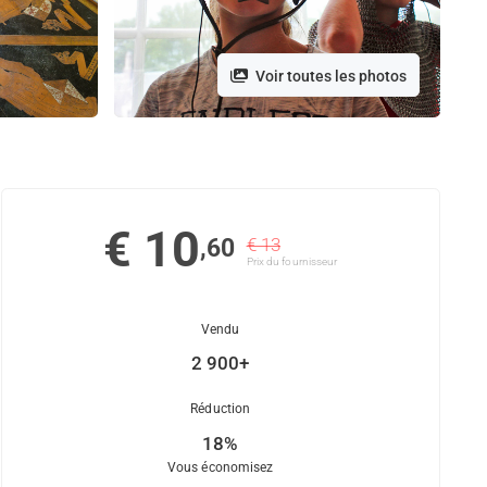
Voir toutes les photos
€ 10
,60
€ 13
Prix ​​du fournisseur
Vendu
2 900+
Réduction
18%
Vous économisez