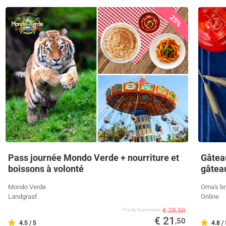
25%
Pass journée Mondo Verde + nourriture et
Gâteau
boissons à volonté
gâteau
Mondo Verde
Oma's br
Landgraaf
Online
€ 28,50
Prix ​​du fournisseur
€ 21
,50
4.5 / 5
4.8 /