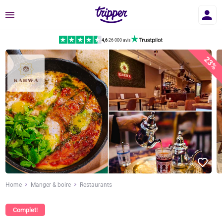
Menu
4,6
|
26 000 avis
23%
Home
Manger & boire
Restaurants
Complet!