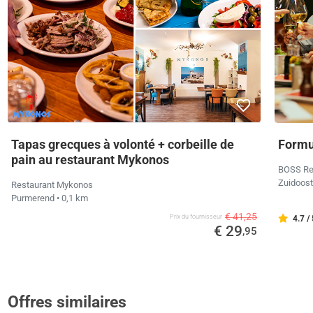
Tapas grecques à volonté + corbeille de
Formu
pain au restaurant Mykonos
BOSS Re
Zuidoos
Restaurant Mykonos
Purmerend
• 0,1 km
€ 41,25
Prix ​​du fournisseur
4.7 /
€ 29
,95
Offres similaires