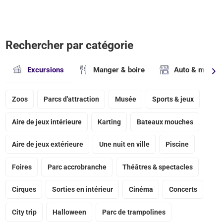
Rechercher par catégorie
Excursions
Manger & boire
Auto & magasi
Zoos
Parcs d'attraction
Musée
Sports & jeux
Aire de jeux intérieure
Karting
Bateaux mouches
Aire de jeux extérieure
Une nuit en ville
Piscine
Foires
Parc accrobranche
Théâtres & spectacles
Cirques
Sorties en intérieur
Cinéma
Concerts
City trip
Halloween
Parc de trampolines