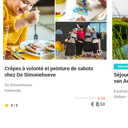
Nouv
Crêpes à volonté et peinture de sabots
Séjour
chez De Simonehoeve
van A
De Simonehoeve
Katwoude
EuroPar
Uitdam
•
€ 18
Prix ​​du fournisseur
€ 8
,50
5 / 5