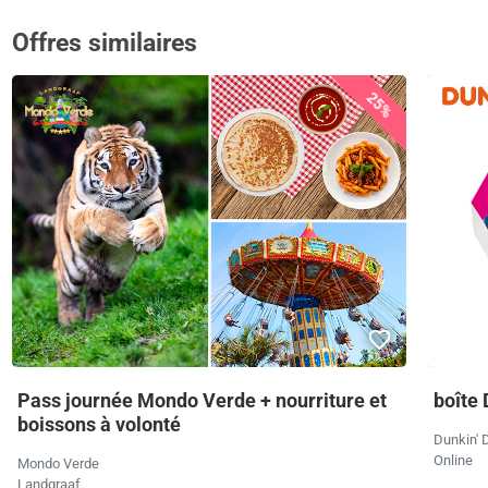
Offres similaires
25%
Pass journée Mondo Verde + nourriture et
boîte 
boissons à volonté
Dunkin' 
Online
Mondo Verde
Landgraaf