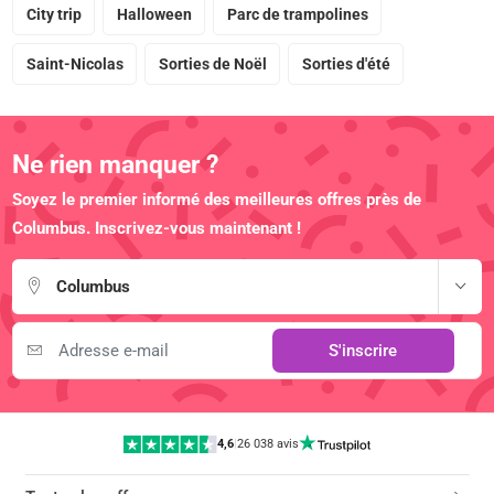
City trip
Halloween
Parc de trampolines
Saint-Nicolas
Sorties de Noël
Sorties d'été
Ne rien manquer ?
Soyez le premier informé des meilleures offres près de
Columbus. Inscrivez-vous maintenant !
Columbus
S'inscrire
4,6
|
26 038 avis