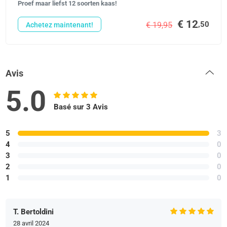
Proef maar liefst 12 soorten kaas!
€ 12
,50
€ 19,95
Achetez maintenant!
Avis
5.0
Basé sur 3 Avis
5
3
4
0
3
0
2
0
1
0
T. Bertoldini
28 avril 2024