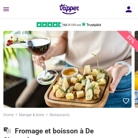
Menu
4,6
|
26 038 avis
37%
Home
Manger & boire
Restaurants
Fromage et boisson à De