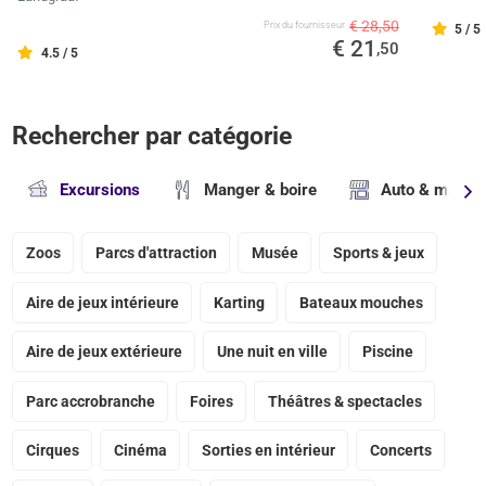
€ 28,50
Prix ​​du fournisseur
5 / 5
€ 21
,50
4.5 / 5
Rechercher par catégorie
Excursions
Manger & boire
Auto & magasi
Zoos
Parcs d'attraction
Musée
Sports & jeux
Aire de jeux intérieure
Karting
Bateaux mouches
Aire de jeux extérieure
Une nuit en ville
Piscine
Parc accrobranche
Foires
Théâtres & spectacles
Cirques
Cinéma
Sorties en intérieur
Concerts