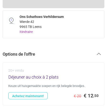
Ons Schathoes Verhildersum
Wierde 42
9965 TB Leens
Itinéraire
Options de l'offre
20+ vendu
Déjeuner au choix à 2 plats
Keuze uit huisgemaakte soepen en rijk belegde broodjes.
€ 12
,50
€ 20
Achetez maintenant!