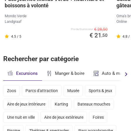
boissons à volonté
gâteau
Mondo Verde
Oma's br
Landgraaf
Online
€ 28,50
Prix ​​du fournisseur
€ 21
,50
4.5 / 5
4.8 /
Rechercher par catégorie
Excursions
Manger & boire
Auto & magasi
Zoos
Parcs d'attraction
Musée
Sports & jeux
Aire de jeux intérieure
Karting
Bateaux mouches
Une nuit en ville
Aire de jeux extérieure
Foires
Piscine
Théâtres & spectacles
Parc accrobranche