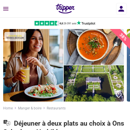
Menu
4,6
|
26 091 avis
38%
Home
Manger & boire
Restaurants
Déjeuner à deux plats au choix à Ons