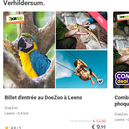
Verhildersum.
20%
Billet d'entrée au DoeZoo à Leens
Combi
phoqu
DoeZoo
Leens
• 0,4 km
DoeZoo
Leens
• 
€ 12,50
Prix ​​du fournisseur
€ 9
,95
4.8 / 5