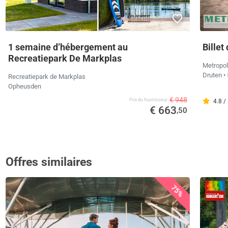
1 semaine d’hébergement au
Billet
Recreatiepark De Markplas
Metropol
Druten
•
Recreatiepark de Markplas
Opheusden
€ 948
Prix ​​du fournisseur
4.8 /
€ 663
,50
Offres similaires
75%