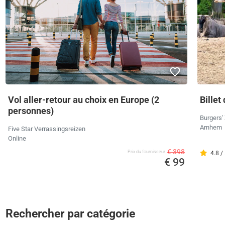
Vol aller-retour au choix en Europe (2
Billet
personnes)
Burgers'
Arnhem
Five Star Verrassingsreizen
Online
€ 398
Prix ​​du fournisseur
4.8 /
€ 99
Rechercher par catégorie