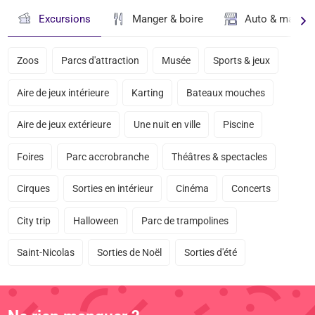
Excursions
Manger & boire
Auto & magasi
Zoos
Parcs d'attraction
Musée
Sports & jeux
Aire de jeux intérieure
Karting
Bateaux mouches
Aire de jeux extérieure
Une nuit en ville
Piscine
Foires
Parc accrobranche
Théâtres & spectacles
Cirques
Sorties en intérieur
Cinéma
Concerts
City trip
Halloween
Parc de trampolines
Saint-Nicolas
Sorties de Noël
Sorties d'été