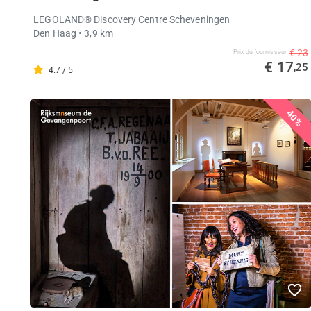
LEGOLAND® Discovery Centre Scheveningen
Den Haag
• 3,9 km
€ 23
Prix ​​du fournisseur
€ 17
,25
4.7 / 5
40%