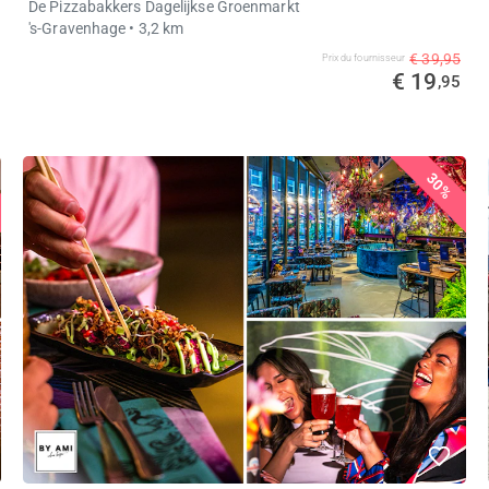
De Pizzabakkers Dagelijkse Groenmarkt
's-Gravenhage
• 3,2 km
€ 39,95
Prix ​​du fournisseur
€ 19
,95
30%