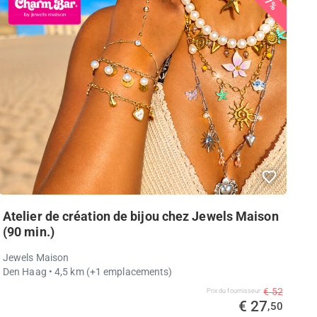
47%
Atelier de création de bijou chez Jewels Maison
(90 min.)
Jewels Maison
Den Haag
• 4,5 km
(+1 emplacements)
€ 52
Prix ​​du fournisseur
€ 27
,50