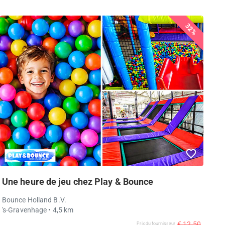
32%
Une heure de jeu chez Play & Bounce
Bounce Holland B.V.
's-Gravenhage
• 4,5 km
€ 12,50
Prix ​​du fournisseur