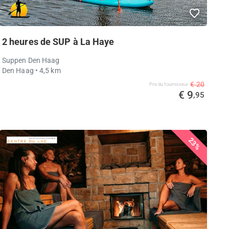
2 heures de SUP à La Haye
Suppen Den Haag
Den Haag
• 4,5 km
€ 20
Prix ​​du fournisseur
€ 9
,95
23%