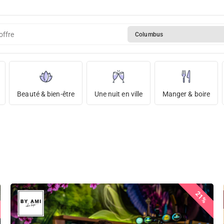
offre
Columbus
Beauté & bien-être
Une nuit en ville
Manger & boire
21%