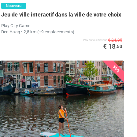
Nouveau
Jeu de ville interactif dans la ville de votre choix
Play City Game
Den Haag
• 2,8 km
(+9 emplacements)
€ 24,95
Prix ​​du fournisseur
€ 18
,50
50%