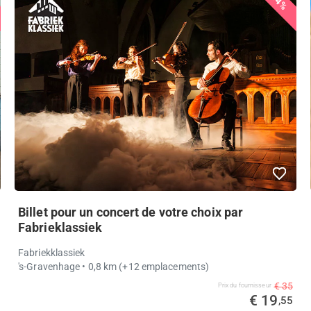
44%
Billet pour un concert de votre choix par
Fabrieklassiek
Fabriekklassiek
's-Gravenhage
• 0,8 km
(+12 emplacements)
€ 35
Prix ​​du fournisseur
€ 19
,55