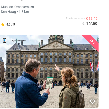
Museon-Omniversum
Den Haag
• 1,8 km
€ 18,45
Prix ​​du fournisseur
€ 12
,50
4.6 / 5
26%