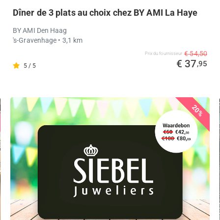
Dîner de 3 plats au choix chez BY AMI La Haye
BY AMI Den Haag
's-Gravenhage
• 3,1 km
€ 54,50
Prix ​​du fournisseur
€ 37
,95
5 / 5
20%