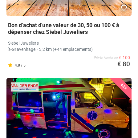
Bon d'achat d'une valeur de 30, 50 ou 100 € à
dépenser chez Siebel Juweliers
Siebel Juweliers
's-Gravenhage
• 3,2 km
(+44 emplacements)
€ 100
Prix ​​du fournisseur
€ 80
4.8 / 5
44%