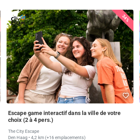
34%
Escape game interactif dans la ville de votre
choix (2 à 4 pers.)
The City Escape
Den Haag
• 4,2 km
(+16 emplacements)