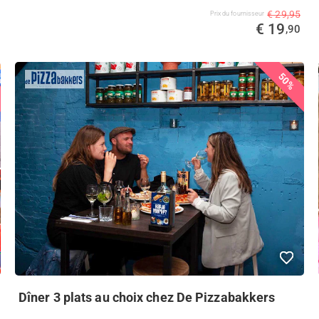
€ 29,95
Prix ​​du fournisseur
€ 19
,90
50%
Dîner 3 plats au choix chez De Pizzabakkers