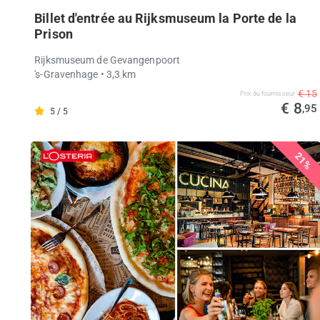
Billet d'entrée au Rijksmuseum la Porte de la
Prison
Rijksmuseum de Gevangenpoort
's-Gravenhage
• 3,3 km
€ 15
Prix ​​du fournisseur
€ 8
,95
5 / 5
21%