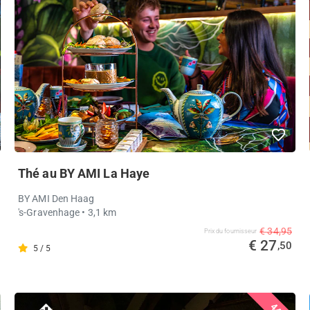
Thé au BY AMI La Haye
BY AMI Den Haag
's-Gravenhage
• 3,1 km
€ 34,95
Prix ​​du fournisseur
€ 27
,50
5 / 5