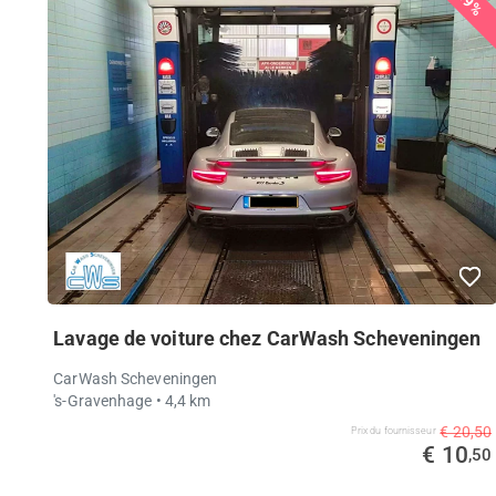
49%
Lavage de voiture chez CarWash Scheveningen
CarWash Scheveningen
's-Gravenhage
• 4,4 km
€ 20,50
Prix ​​du fournisseur
€ 10
,50