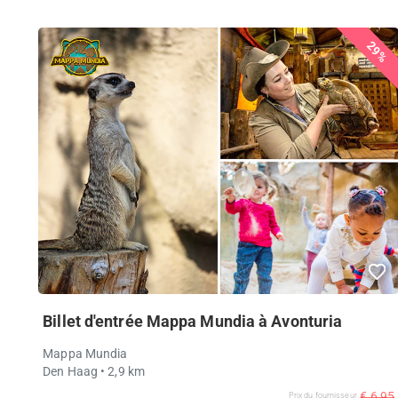
29%
Billet d'entrée Mappa Mundia à Avonturia
Mappa Mundia
Den Haag
• 2,9 km
€ 6,95
Prix ​​du fournisseur