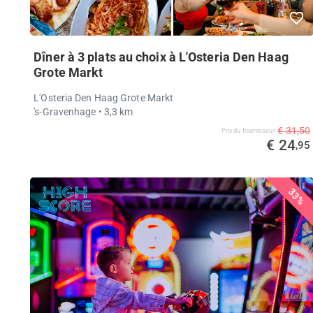
Dîner à 3 plats au choix à L'Osteria Den Haag
Grote Markt
L'Osteria Den Haag Grote Markt
's-Gravenhage
• 3,3 km
€ 31,50
Prix ​​du fournisseur
€ 24
,95
33%