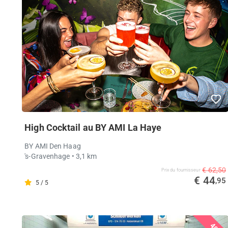
High Cocktail au BY AMI La Haye
BY AMI Den Haag
's-Gravenhage
• 3,1 km
€ 62,50
Prix ​​du fournisseur
€ 44
,95
5 / 5