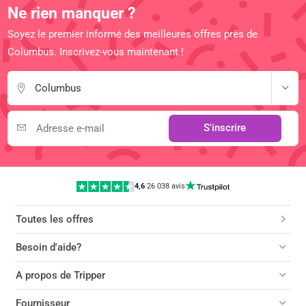
Ne rien manquer ?
Soyez le premier informé des meilleures offres près de
Columbus. Inscrivez-vous maintenant !
Columbus
S'inscrire
4,6
|
26 038 avis
Toutes les offres
Besoin d'aide?
A propos de Tripper
Fournisseur