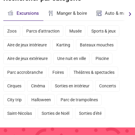
Excursions
Manger & boire
Auto & magasi
Zoos
Parcs d'attraction
Musée
Sports & jeux
Aire de jeux intérieure
Karting
Bateaux mouches
Aire de jeux extérieure
Une nuit en ville
Piscine
Parc accrobranche
Foires
Théâtres & spectacles
Cirques
Cinéma
Sorties en intérieur
Concerts
City trip
Halloween
Parc de trampolines
Saint-Nicolas
Sorties de Noël
Sorties d'été