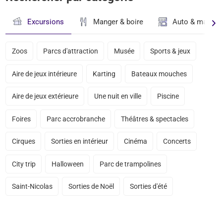
Excursions
Manger & boire
Auto & magasi
Zoos
Parcs d'attraction
Musée
Sports & jeux
Aire de jeux intérieure
Karting
Bateaux mouches
Aire de jeux extérieure
Une nuit en ville
Piscine
Foires
Parc accrobranche
Théâtres & spectacles
Cirques
Sorties en intérieur
Cinéma
Concerts
City trip
Halloween
Parc de trampolines
Saint-Nicolas
Sorties de Noël
Sorties d'été