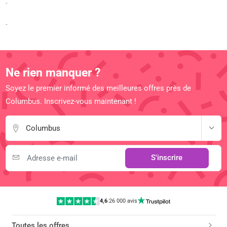
-
-
Ne rien manquer ?
Soyez le premier informé des meilleures offres près de
Columbus. Inscrivez-vous maintenant !
Columbus
S'inscrire
4,6
|
26 000 avis
Toutes les offres