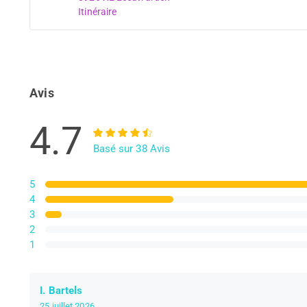
Itinéraire
Avis
4.7
Basé sur 38 Avis
5
4
3
2
1
I. Bartels
25 juillet 2026