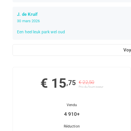
J. de Kruif
30 mars 2026
Een heel leuk park wel oud
Voy
€ 15
,75
€ 22,50
Prix ​​du fournisseur
Vendu
4 910+
Réduction