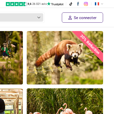
4,6
|
26 021 avis
€ 22,50
Prix ​​du fournisseur
Bientiôt disponible!
€ 15
,75
Se connecter
30% Réduction