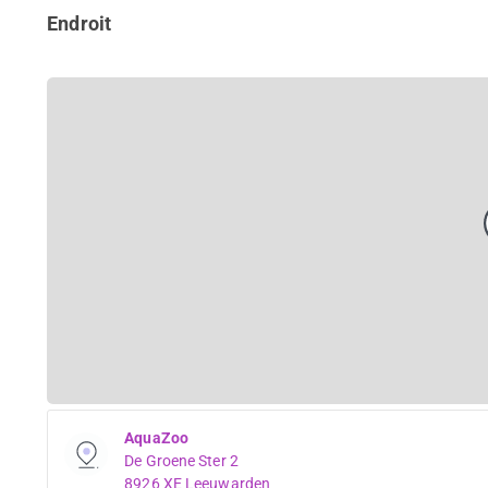
Endroit
AquaZoo
De Groene Ster 2
8926 XE Leeuwarden