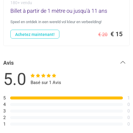
180+ vendu
Billet à partir de 1 mètre ou jusqu'à 11 ans
Speel en ontdek in een wereld vol kleur en verbeelding!
€ 15
€ 20
Achetez maintenant!
Avis
5.0
Basé sur 1 Avis
5
1
4
0
3
0
2
0
1
0