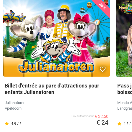
26%
Billet d'entrée au parc d'attractions pour
Pass 
enfants Julianatoren
boisso
Julianatoren
Mondo V
Apeldoorn
Landgra
€ 32,50
Prix ​​du fournisseur
€ 24
4.9 / 5
4.5 /