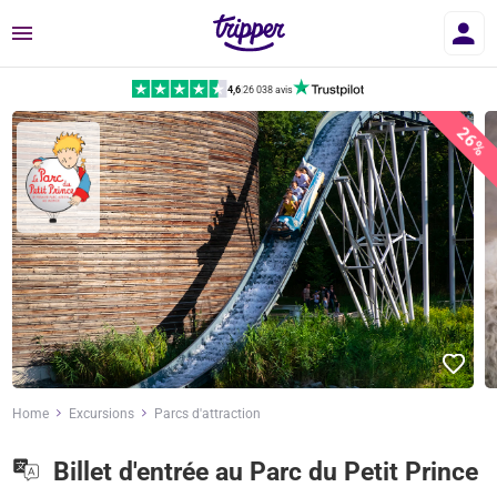
Menu
4,6
|
26 038 avis
26%
Home
Excursions
Parcs d'attraction
Billet d'entrée au Parc du Petit Prince