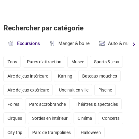
Rechercher par catégorie
Excursions
Manger & boire
Auto & magasi
Zoos
Parcs d'attraction
Musée
Sports & jeux
Aire de jeux intérieure
Karting
Bateaux mouches
Aire de jeux extérieure
Une nuit en ville
Piscine
Foires
Parc accrobranche
Théâtres & spectacles
Cirques
Sorties en intérieur
Cinéma
Concerts
City trip
Parc de trampolines
Halloween