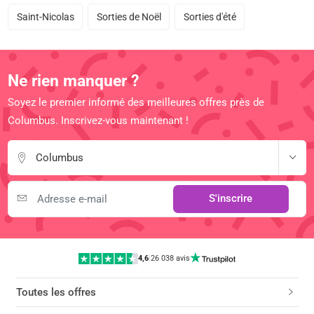
Saint-Nicolas
Sorties de Noël
Sorties d'été
Ne rien manquer ?
Soyez le premier informé des meilleures offres près de
Columbus. Inscrivez-vous maintenant !
Columbus
S'inscrire
4,6
|
26 038 avis
Toutes les offres