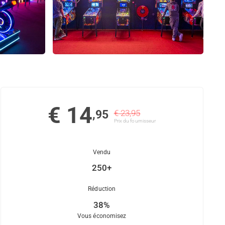
€ 14
,95
€ 23,95
Prix ​​du fournisseur
Vendu
250+
Réduction
38%
Vous économisez