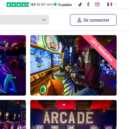
4,6
|
26 001 avis
Se connecter
38% Réduction