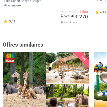
Tilburg
•
Lake Resort Beekse Bergen
Hilvarenbeek
€ 500
Prix ​​du fournisseur
4.8 /
€ 270
À partir de
5 / 5
incl. 2 pers.
Offres similaires
18%