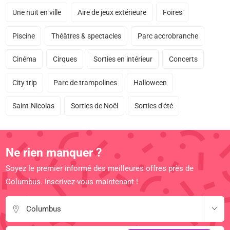
Une nuit en ville
Aire de jeux extérieure
Foires
Piscine
Théâtres & spectacles
Parc accrobranche
Cinéma
Cirques
Sorties en intérieur
Concerts
City trip
Parc de trampolines
Halloween
Saint-Nicolas
Sorties de Noël
Sorties d'été
Ne rien manquer ?
Soyez le premier informé des meilleures offres près de
Columbus. Inscrivez-vous maintenant !
Columbus