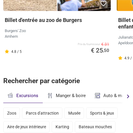
Billet d'entrée au zoo de Burgers
Billet
enfan
Burgers' Zoo
Arnhem
Julianat
Apeldoo
€ 31
Prix ​​du fournisseur
€ 25
,50
4.8 / 5
4.9 /
Rechercher par catégorie
Excursions
Manger & boire
Auto & magasi
Zoos
Parcs d'attraction
Musée
Sports & jeux
Aire de jeux intérieure
Karting
Bateaux mouches