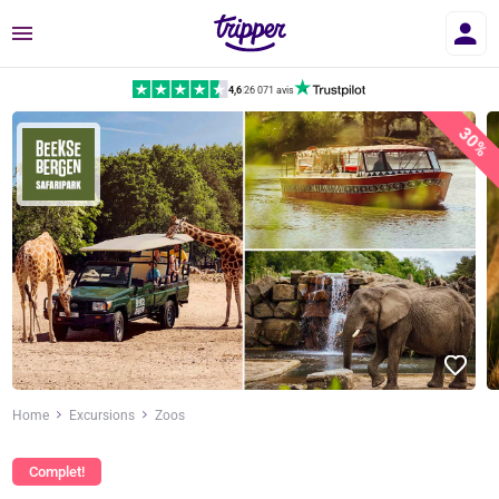
Menu
4,6
|
26 071 avis
30%
Home
Excursions
Zoos
Complet!