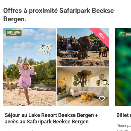
Offres à proximité Safaripark Beekse
Bergen.
46%
Séjour au Lake Resort Beekse Bergen +
Billet
accès au Safaripark Beekse Bergen
Dierenpa