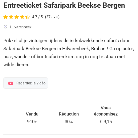
Entreeticket Safaripark Beekse Bergen
4.7 / 5
(27 avis)
Hilvarenbeek
Prikkel al je zintuigen tijdens de indrukwekkende safari's door
Safaripark Beekse Bergen in Hilvarenbeek, Brabant! Ga op auto-,
bus-, wandel- of bootsafari en kom oog in oog te staan met
wilde dieren.
Regardez la vidéo
Vous
Vendu
Réduction
économisez
910+
30%
€ 9,15