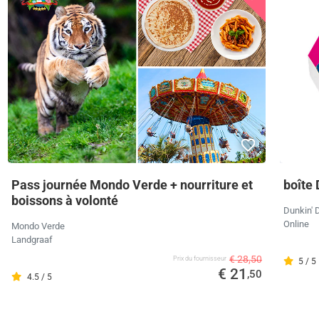
Pass journée Mondo Verde + nourriture et
boîte 
boissons à volonté
Dunkin' 
Online
Mondo Verde
Landgraaf
€ 28,50
Prix ​​du fournisseur
5 / 5
€ 21
,50
4.5 / 5