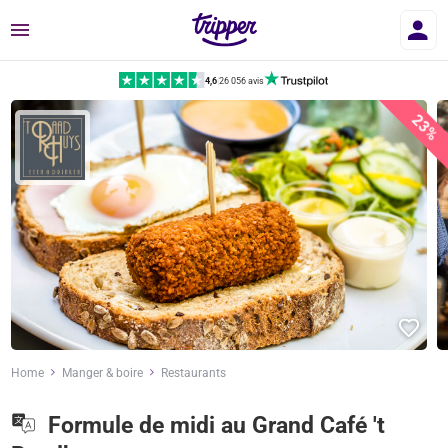
Menu
4,6
|
26 056 avis
23%
Home
Manger & boire
Restaurants
Formule de midi au Grand Café 't