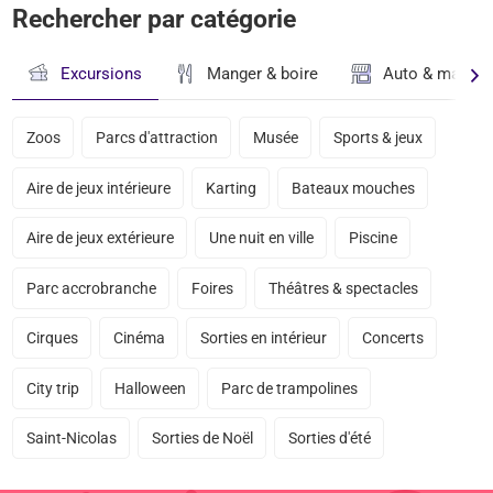
Rechercher par catégorie
Excursions
Manger & boire
Auto & magasi
Zoos
Parcs d'attraction
Musée
Sports & jeux
Aire de jeux intérieure
Karting
Bateaux mouches
Aire de jeux extérieure
Une nuit en ville
Piscine
Parc accrobranche
Foires
Théâtres & spectacles
Cirques
Cinéma
Sorties en intérieur
Concerts
City trip
Halloween
Parc de trampolines
Saint-Nicolas
Sorties de Noël
Sorties d'été