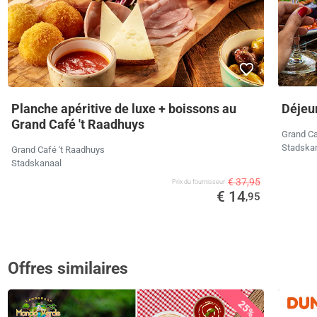
Planche apéritive de luxe + boissons au
Déjeu
Grand Café 't Raadhuys
Grand Ca
Stadska
Grand Café 't Raadhuys
Stadskanaal
€ 37,95
Prix ​​du fournisseur
€ 14
,95
Offres similaires
25%