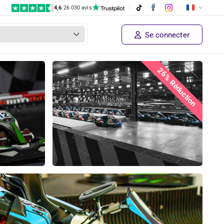
4,6
|
26 030 avis
Se connecter
26% Réduction