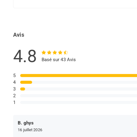
Avis
4.8
Basé sur 43 Avis
5
4
3
2
1
B. ghys
16 juillet 2026