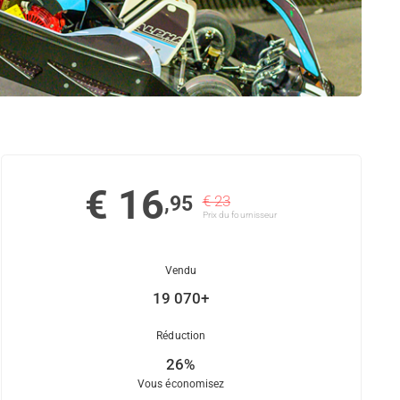
€ 16
,95
€ 23
Prix ​​du fournisseur
Vendu
19 070+
Réduction
26%
Vous économisez