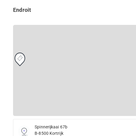
Endroit
Spinnerijkaai 67b
B-8500 Kortrijk