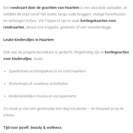
Een
rondvaart door de grachten van Haarlem
is een absolute aanrader. Je
ontdekt de stad vanaf het water, langs oude bruggen, statige herenhuizen
en verborgen hofjes. Via Tripper.nl zijn er vaak
kortingskaarten voor
rondvaarten
, ideaal voor koppels, gezinnen of een vriendendagje.
Leuke kinderuitjes in Haarlem
Ook aan de jongste bezoekers is gedacht. Regelmatig zijn er
kortingsacties
voor kinderuitjes
, zoals:
Speeltuinen en klimparken in en rond Haarlem
Workshops of creatieve activiteiten
Kindvriendelijke musea en escaperooms
Zo maak je van een gezinsuitje een dag vol plezier – én bespaar je op de
entree.
Tijd voor jezelf: beauty & wellness