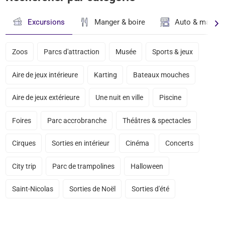
Excursions
Manger & boire
Auto & magasi
Zoos
Parcs d'attraction
Musée
Sports & jeux
Aire de jeux intérieure
Karting
Bateaux mouches
Aire de jeux extérieure
Une nuit en ville
Piscine
Foires
Parc accrobranche
Théâtres & spectacles
Cirques
Sorties en intérieur
Cinéma
Concerts
City trip
Parc de trampolines
Halloween
Saint-Nicolas
Sorties de Noël
Sorties d'été