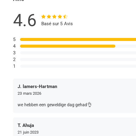
4.6
Basé sur 5 Avis
5
4
3
2
1
J. lamers-Hartman
23 mars 2026
we hebben een geweldige dag gehad👌
T. Ahuja
21 juin 2023