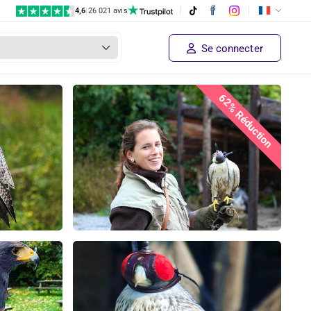
4,6
|
26 021 avis
Se connecter
62% Réduction