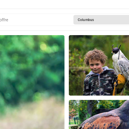
offre
Columbus