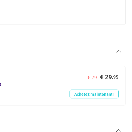
€ 29
,95
€ 79
)
Achetez maintenant!