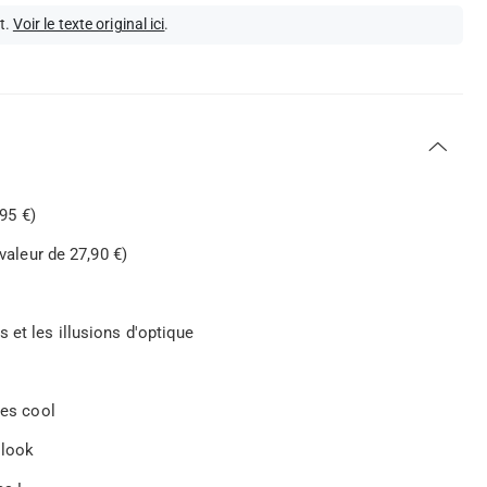
t.
Voir le texte original ici
.
,95 €)
 valeur de 27,90 €)
 et les illusions d'optique
ies cool
 look