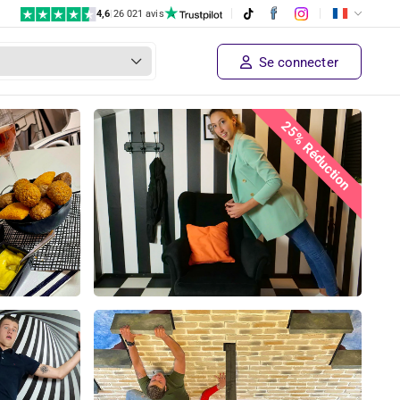
4,6
|
26 021 avis
€ 19,95
Prix ​​du fournisseur
Achetez maintenant!
€ 14
,95
Se connecter
25% Réduction