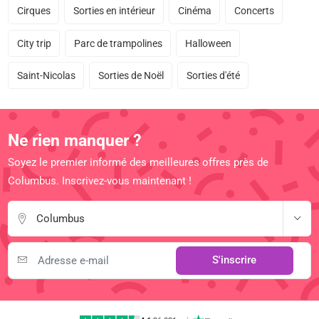
Cirques
Sorties en intérieur
Cinéma
Concerts
City trip
Parc de trampolines
Halloween
Saint-Nicolas
Sorties de Noël
Sorties d'été
Ne rien manquer ?
Soyez le premier informé des meilleures offres près de
Columbus. Inscrivez-vous maintenant !
Columbus
S'inscrire