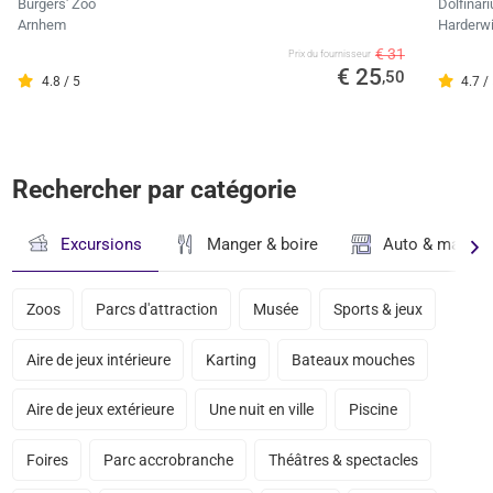
Burgers' Zoo
Dolfinar
Arnhem
Harderwi
€ 31
Prix ​​du fournisseur
€ 25
,50
4.8 / 5
4.7 /
Rechercher par catégorie
Excursions
Manger & boire
Auto & magasi
Zoos
Parcs d'attraction
Musée
Sports & jeux
Aire de jeux intérieure
Karting
Bateaux mouches
Aire de jeux extérieure
Une nuit en ville
Piscine
Foires
Parc accrobranche
Théâtres & spectacles