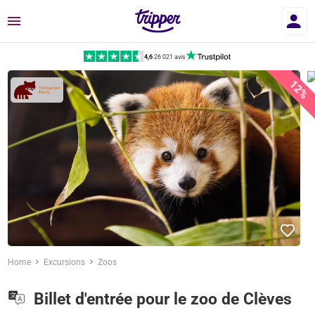
Menu
4,6
|
26 021 avis
12%
Home
Excursions
Zoos
Billet d'entrée pour le zoo de Clèves