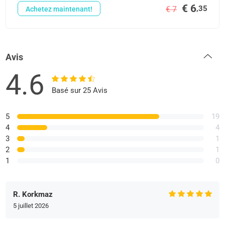
€ 6
,35
€ 7
Achetez maintenant!
Avis
4.6
Basé sur 25 Avis
5
19
4
4
3
1
2
1
1
0
R. Korkmaz
5 juillet 2026