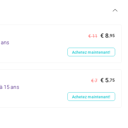
€ 8
,95
€ 11
6 ans
Achetez maintenant!
€ 5
,75
€ 7
 à 15 ans
Achetez maintenant!