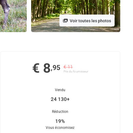
Voir toutes les photos
€ 8
,95
€ 11
Prix ​​du fournisseur
Vendu
24 130+
Réduction
19%
Vous économisez