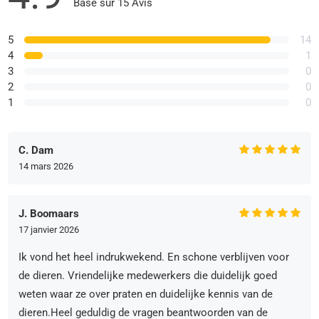
Basé sur 15 Avis
5
14
4
1
3
0
2
0
1
0
C. Dam
14 mars 2026
J. Boomaars
17 janvier 2026
Ik vond het heel indrukwekend. En schone verblijven voor
de dieren. Vriendelijke medewerkers die duidelijk goed
weten waar ze over praten en duidelijke kennis van de
dieren.Heel geduldig de vragen beantwoorden van de