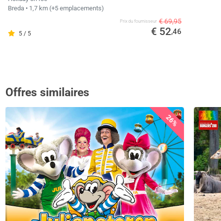
Breda
• 1,7 km
(+5 emplacements)
€ 69,95
Prix ​​du fournisseur
€ 52
,46
5 / 5
Offres similaires
26%