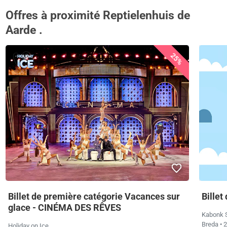
Offres à proximité Reptielenhuis de
Aarde .
25%
Billet de première catégorie Vacances sur
Billet
glace - CINÉMA DES RÊVES
Kabonk S
Breda
• 
Holiday on Ice