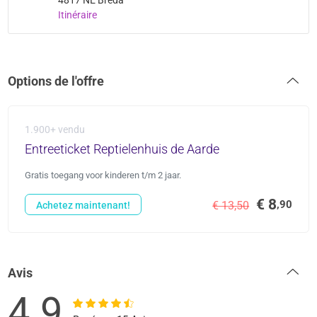
4817 NE Breda
Itinéraire
Options de l'offre
1.900+ vendu
Entreeticket Reptielenhuis de Aarde
Gratis toegang voor kinderen t/m 2 jaar.
€ 8
,90
€ 13,50
Achetez maintenant!
Avis
4.9