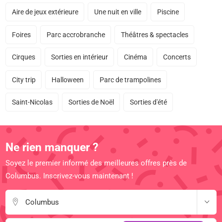
Aire de jeux extérieure
Une nuit en ville
Piscine
Foires
Parc accrobranche
Théâtres & spectacles
Cirques
Sorties en intérieur
Cinéma
Concerts
City trip
Halloween
Parc de trampolines
Saint-Nicolas
Sorties de Noël
Sorties d'été
Ne rien manquer ?
Soyez le premier informé des meilleures offres près de
Columbus. Inscrivez-vous maintenant !
Columbus