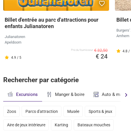
Billet d'entrée au parc d'attractions pour
Billet
enfants Julianatoren
Burgers'
Arnhem
Julianatoren
Apeldoorn
€ 32,50
Prix ​​du fournisseur
4.8 /
€ 24
4.9 / 5
Rechercher par catégorie
Excursions
Manger & boire
Auto & magasi
Zoos
Parcs d'attraction
Musée
Sports & jeux
Aire de jeux intérieure
Karting
Bateaux mouches