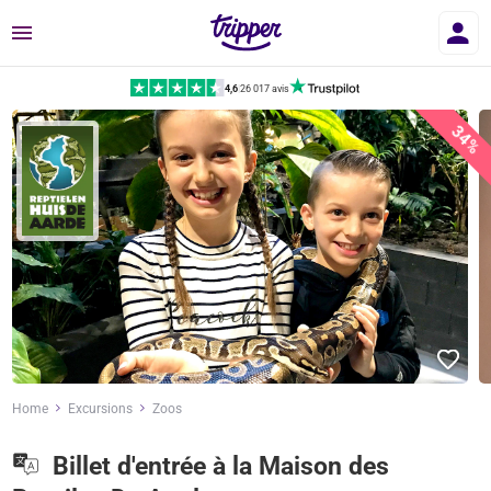
Menu
4,6
|
26 017 avis
34%
Home
Excursions
Zoos
Billet d'entrée à la Maison des