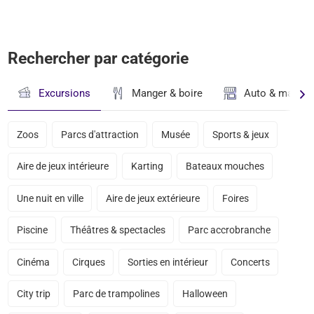
Rechercher par catégorie
Excursions
Manger & boire
Auto & magasi
Zoos
Parcs d'attraction
Musée
Sports & jeux
Aire de jeux intérieure
Karting
Bateaux mouches
Une nuit en ville
Aire de jeux extérieure
Foires
Piscine
Théâtres & spectacles
Parc accrobranche
Cinéma
Cirques
Sorties en intérieur
Concerts
City trip
Parc de trampolines
Halloween