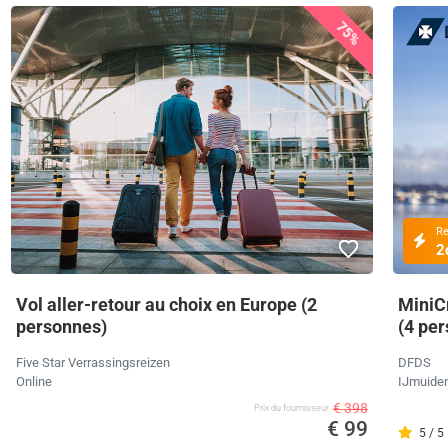
75%
R
2
Vol aller-retour au choix en Europe (2
MiniC
personnes)
(4 pe
Five Star Verrassingsreizen
DFDS
Online
IJmuide
€ 398
Prix ​​du fournisseur
€ 99
5 / 5