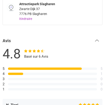
Attractiepark Slagharen
Zwarte Dijk 37
7776 PB Slagharen
Itinéraire
Avis
4.8
Basé sur 6 Avis
5
5
4
1
3
0
2
0
1
0
H. Ziani