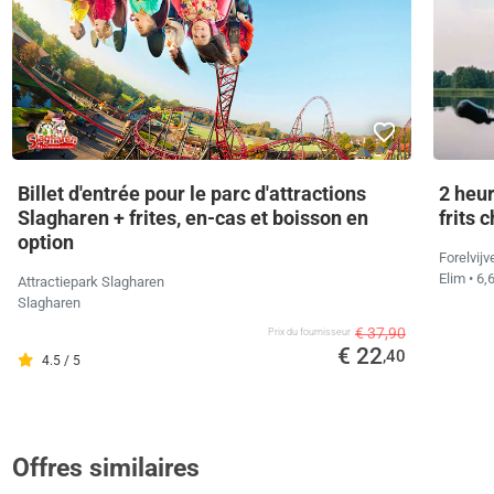
Billet d'entrée pour le parc d'attractions
2 heu
Slagharen + frites, en-cas et boisson en
frits 
option
Forelvij
Elim
• 6,
Attractiepark Slagharen
Slagharen
€ 37,90
Prix ​​du fournisseur
€ 22
,40
4.5 / 5
Offres similaires