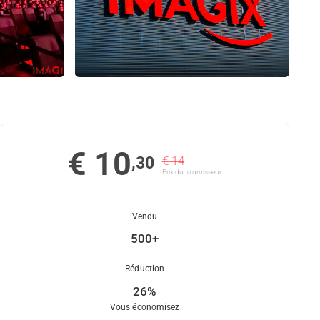
€ 10
,30
€ 14
Prix ​​du fournisseur
Vendu
500+
Réduction
26%
Vous économisez