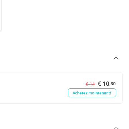
€ 10
,30
€ 14
Achetez maintenant!