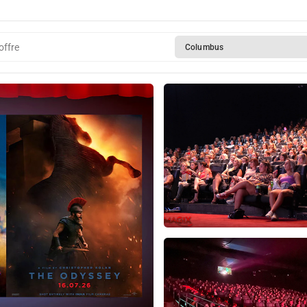
offre
Columbus