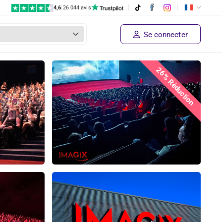
4,6
|
26 044 avis
Se connecter
26% Réduction