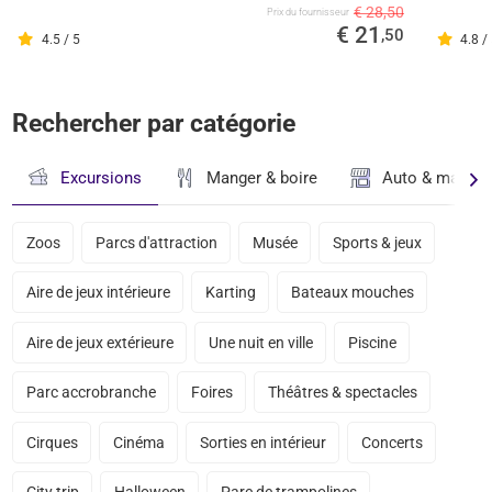
€ 28,50
Prix ​​du fournisseur
€ 21
,50
4.5 / 5
4.8 /
Rechercher par catégorie
Excursions
Manger & boire
Auto & magasi
Zoos
Parcs d'attraction
Musée
Sports & jeux
Aire de jeux intérieure
Karting
Bateaux mouches
Aire de jeux extérieure
Une nuit en ville
Piscine
Parc accrobranche
Foires
Théâtres & spectacles
Cirques
Cinéma
Sorties en intérieur
Concerts