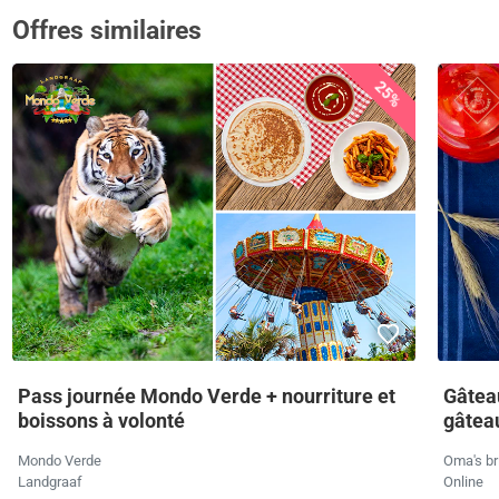
Offres similaires
25%
Pass journée Mondo Verde + nourriture et
Gâteau
boissons à volonté
gâteau
Mondo Verde
Oma's br
Landgraaf
Online