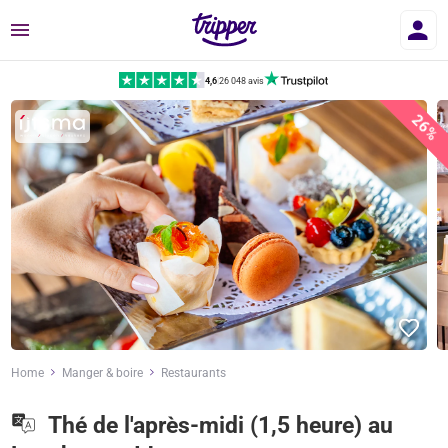
Menu
4,6
|
26 048 avis
26%
Home
Manger & boire
Restaurants
Thé de l'après-midi (1,5 heure) au