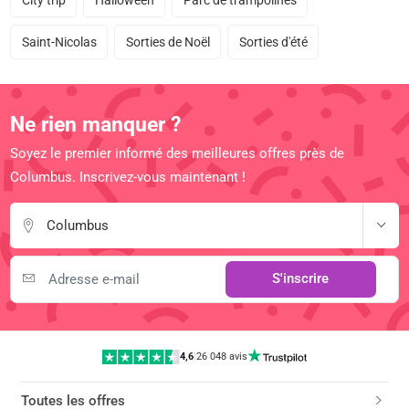
City trip
Halloween
Parc de trampolines
Saint-Nicolas
Sorties de Noël
Sorties d'été
Ne rien manquer ?
Soyez le premier informé des meilleures offres près de
Columbus. Inscrivez-vous maintenant !
Columbus
S'inscrire
4,6
|
26 048 avis
Toutes les offres