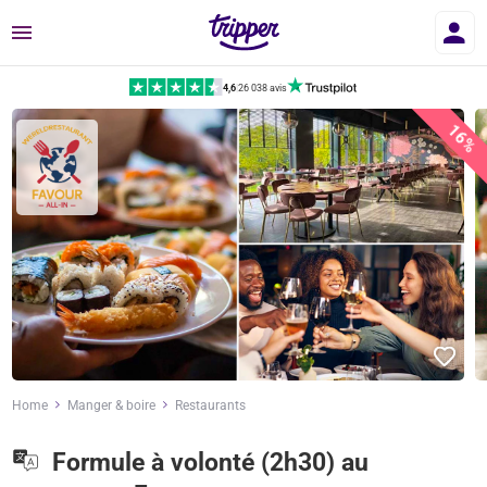
Menu
4,6
|
26 038 avis
16%
Home
Manger & boire
Restaurants
Formule à volonté (2h30) au