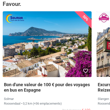
Favour.
50%
Bon d'une valeur de 100 € pour des voyages
Excurs
en bus en Espagne
Reize
Solmar
Slangen 
Roosendaal
• 0,2 km
(+36 emplacements)
Roosend
Prix ​​du fournisseur