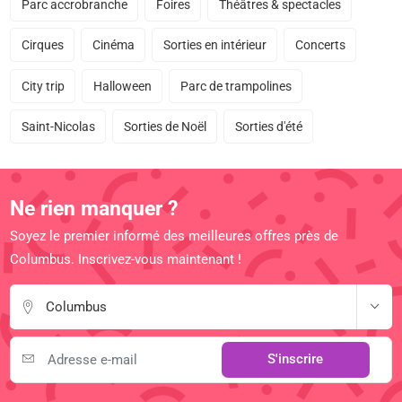
Parc accrobranche
Foires
Théâtres & spectacles
Cirques
Cinéma
Sorties en intérieur
Concerts
City trip
Halloween
Parc de trampolines
Saint-Nicolas
Sorties de Noël
Sorties d'été
Ne rien manquer ?
Soyez le premier informé des meilleures offres près de
Columbus. Inscrivez-vous maintenant !
Columbus
S'inscrire