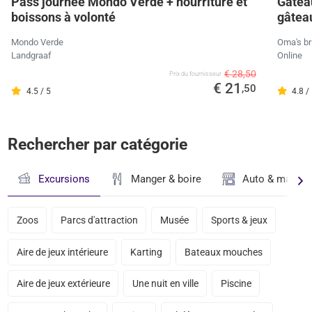
Pass journée Mondo Verde + nourriture et
Gâteau
boissons à volonté
gâteau
Mondo Verde
Oma's br
Landgraaf
Online
€ 28,50
Prix ​​du fournisseur
€ 21
,50
4.5 / 5
4.8 /
Rechercher par catégorie
Excursions
Manger & boire
Auto & magasi
Zoos
Parcs d'attraction
Musée
Sports & jeux
Aire de jeux intérieure
Karting
Bateaux mouches
Aire de jeux extérieure
Une nuit en ville
Piscine