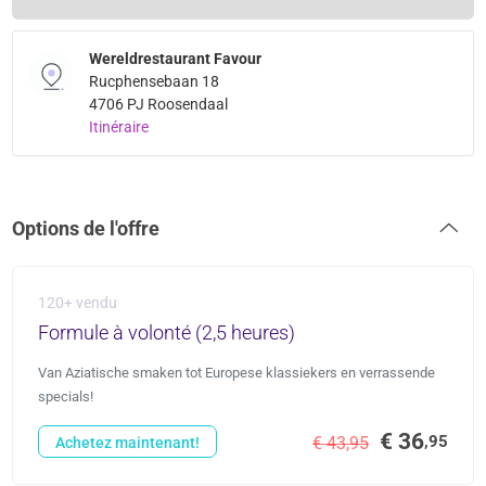
Wereldrestaurant Favour
Rucphensebaan 18
4706 PJ Roosendaal
Itinéraire
Options de l'offre
120+ vendu
Formule à volonté (2,5 heures)
Van Aziatische smaken tot Europese klassiekers en verrassende
specials!
€ 36
,95
€ 43,95
Achetez maintenant!