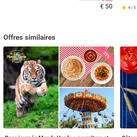
€ 100
€ 50
4 / 5
Offres similaires
25%