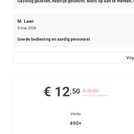
Gezellig gezeten, heerlijk geluncht. Niets op aan te merken, 
M. Laan
5 mai 2026
Goede bediening en aardig personeel
Voy
€ 12
,50
€ 22,50
Prix ​​du fournisseur
Vendu
490+