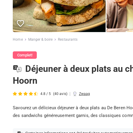
Home
Manger & boire
Restaurants
Complet!
Déjeuner à deux plats au c
Hoorn
|
4.8 / 5
(40 avis)
Zwaag
Savourez un délicieux déjeuner à deux plats au De Beren 
des sandwichs généreusement garnis, des classiques comme