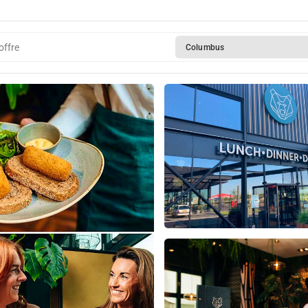
De Beren
offre
Columbus