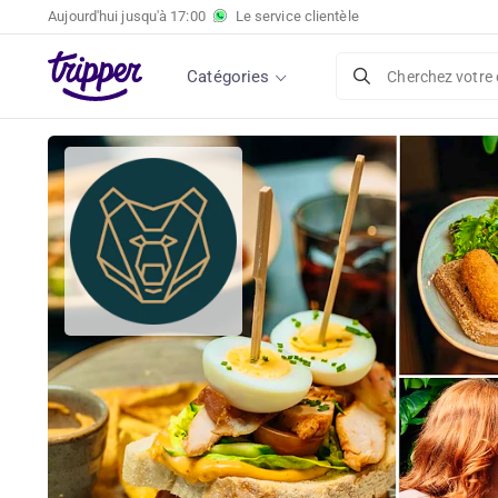
Aujourd'hui jusqu'à
17:00
Le service clientèle
Déjeuner à deux plats au choix au restaurant 
Hoorn
Catégories
Cherchez votre 