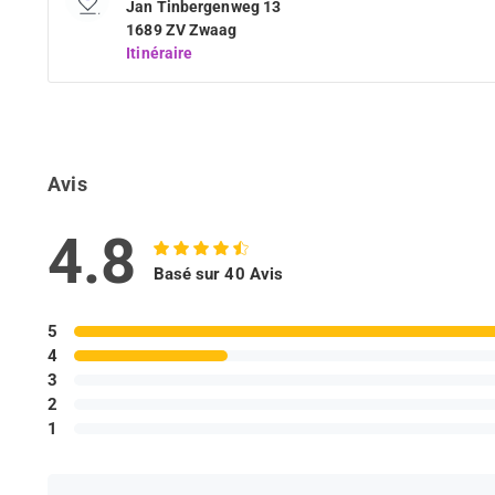
Jan Tinbergenweg 13
1689 ZV Zwaag
Itinéraire
Avis
4.8
Basé sur 40 Avis
5
4
3
2
1