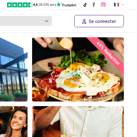
4,6
|
26 035 avis
€ 22,50
Prix ​​du fournisseur
Complet!
€ 12
,50
Se connecter
44% Réduction