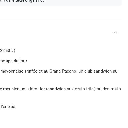
t.
Voir le texte original ici
.
22,50 €)
soupe du jour
mayonnaise truffée et au Grana Padano, un club sandwich au
e meunier, un uitsmijter (sandwich aux œufs frits) ou des œufs
l'entrée