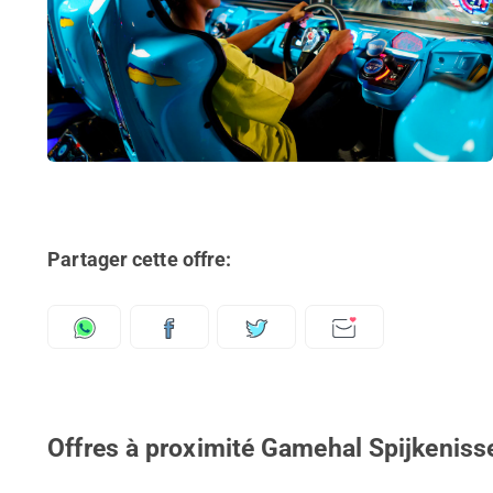
Partager cette offre:
Offres à proximité Gamehal Spijkeniss