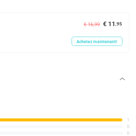
€ 11
,95
€ 16,99
Achetez maintenant!
1
0
0