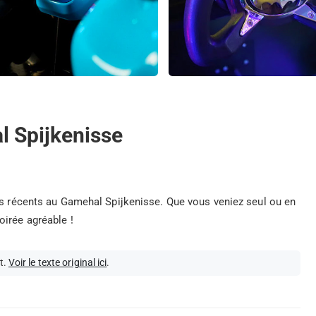
l Spijkenisse
lus récents au Gamehal Spijkenisse. Que vous veniez seul ou en
oirée agréable !
t.
Voir le texte original ici
.