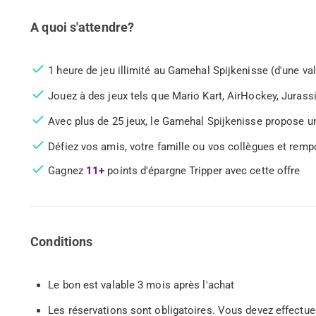
A quoi s'attendre?
1 heure de jeu illimité au Gamehal Spijkenisse (d'une val
Jouez à des jeux tels que Mario Kart, AirHockey, Jurass
Avec plus de 25 jeux, le Gamehal Spijkenisse propose 
Défiez vos amis, votre famille ou vos collègues et rempor
Gagnez
11+
points d'épargne Tripper avec cette offre
Conditions
Le bon est valable 3 mois après l'achat
Les réservations sont obligatoires. Vous devez effectue