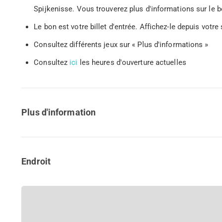
Spijkenisse. Vous trouverez plus d'informations sur le 
Le bon est votre billet d'entrée. Affichez-le depuis vo
Consultez différents jeux sur « Plus d'informations »
Consultez
ici
les heures d'ouverture actuelles
Plus d'information
Endroit