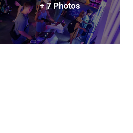
+ 7 Photos