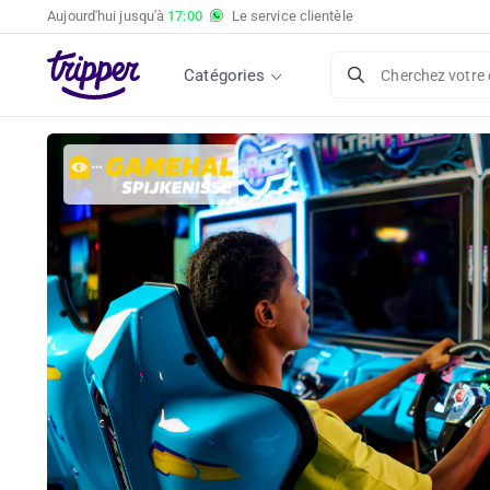
Aujourd'hui jusqu'à
17:00
Le service clientèle
Catégories
Cherchez votre 