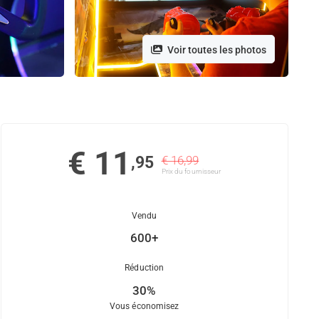
Voir toutes les photos
€ 11
,95
€ 16,99
Prix ​​du fournisseur
Vendu
600+
Réduction
30%
Vous économisez