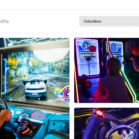
offre
Columbus