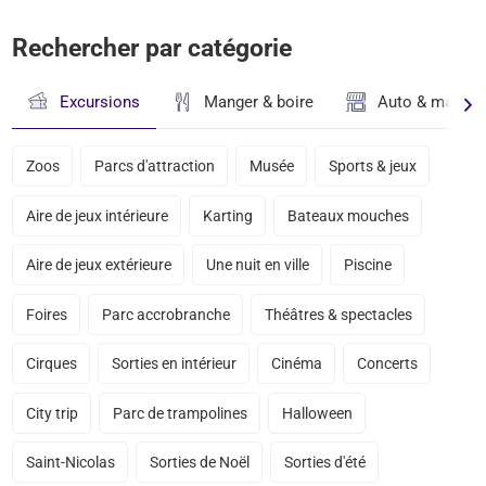
Rechercher par catégorie
Excursions
Manger & boire
Auto & magasi
Zoos
Parcs d'attraction
Musée
Sports & jeux
Aire de jeux intérieure
Karting
Bateaux mouches
Aire de jeux extérieure
Une nuit en ville
Piscine
Foires
Parc accrobranche
Théâtres & spectacles
Cirques
Sorties en intérieur
Cinéma
Concerts
City trip
Parc de trampolines
Halloween
Saint-Nicolas
Sorties de Noël
Sorties d'été