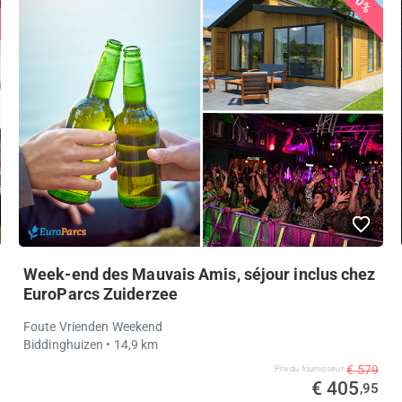
30%
Week-end des Mauvais Amis, séjour inclus chez
EuroParcs Zuiderzee
Foute Vrienden Weekend
Biddinghuizen
• 14,9 km
€ 579
Prix ​​du fournisseur
€ 405
,95