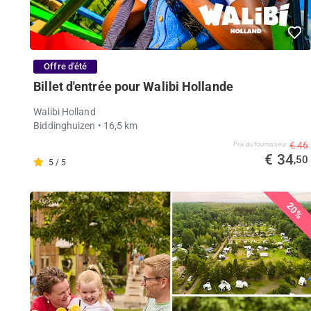
Offre d'été
Billet d'entrée pour Walibi Hollande
Walibi Holland
Biddinghuizen
• 16,5 km
€ 46
Prix ​​du fournisseur
€ 34
,50
5 / 5
20%