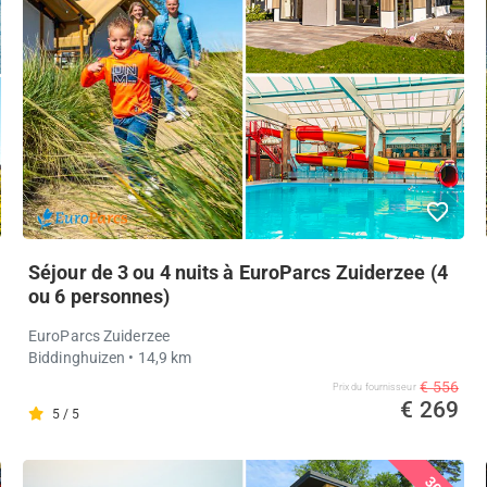
Séjour de 3 ou 4 nuits à EuroParcs Zuiderzee (4
ou 6 personnes)
EuroParcs Zuiderzee
Biddinghuizen
• 14,9 km
€ 556
Prix ​​du fournisseur
€ 269
5 / 5