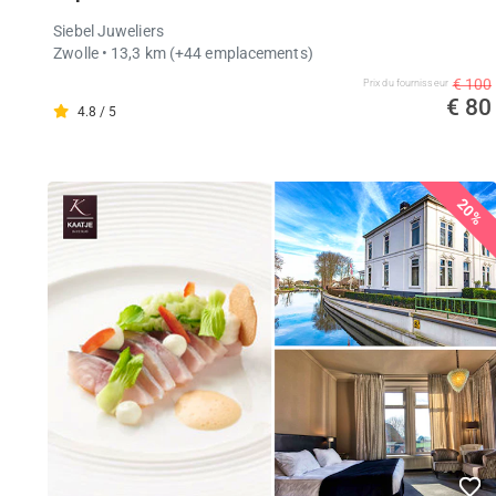
Siebel Juweliers
Zwolle
• 13,3 km
(+44 emplacements)
€ 100
Prix ​​du fournisseur
€ 80
4.8 / 5
20%