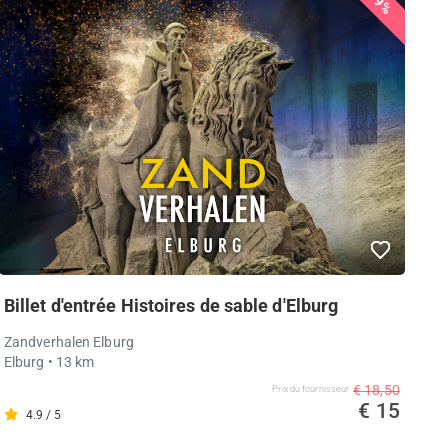
19%
Billet d'entrée Histoires de sable d'Elburg
Zandverhalen Elburg
Elburg
• 13 km
€ 18,50
Prix ​​du fournisseur
€ 15
4.9 / 5