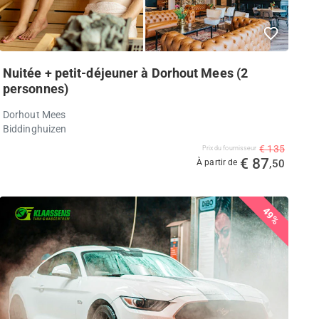
Nuitée + petit-déjeuner à Dorhout Mees (2
personnes)
Dorhout Mees
Biddinghuizen
€ 135
Prix ​​du fournisseur
€ 87
À partir de
,50
49%