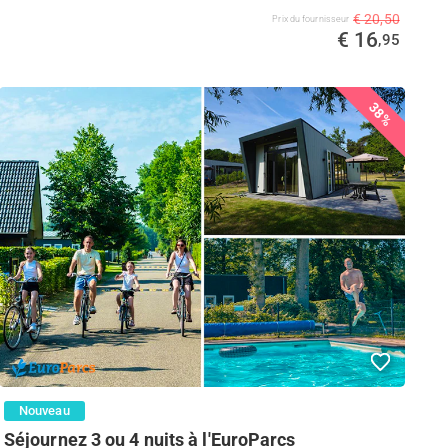
€ 20,50
Prix ​​du fournisseur
€ 16
,95
38%
Nouveau
Séjournez 3 ou 4 nuits à l'EuroParcs