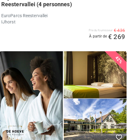
Reestervallei (4 personnes)
EuroParcs Reestervallei
IJhorst
€ 436
Prix ​​du fournisseur
€ 269
À partir de
42%