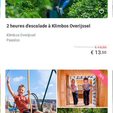
2 heures d'escalade à Klimbos Overijssel
Klimbos Overijssel
Paasloo
€ 19,50
Prix ​​du fournisseur
€ 13
,50
30%