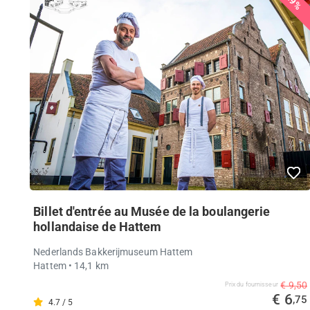
29%
Billet d'entrée au Musée de la boulangerie
hollandaise de Hattem
Nederlands Bakkerijmuseum Hattem
Hattem
• 14,1 km
€ 9,50
Prix ​​du fournisseur
€ 6
,75
4.7 / 5