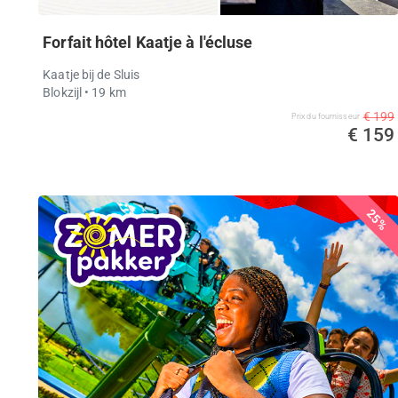
Forfait hôtel Kaatje à l'écluse
Kaatje bij de Sluis
Blokzijl
• 19 km
€ 199
Prix ​​du fournisseur
€ 159
25%