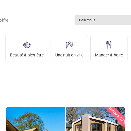
offre
Columbus
Beauté & bien-être
Une nuit en ville
Manger & boire
9%
jusqu'à 52%