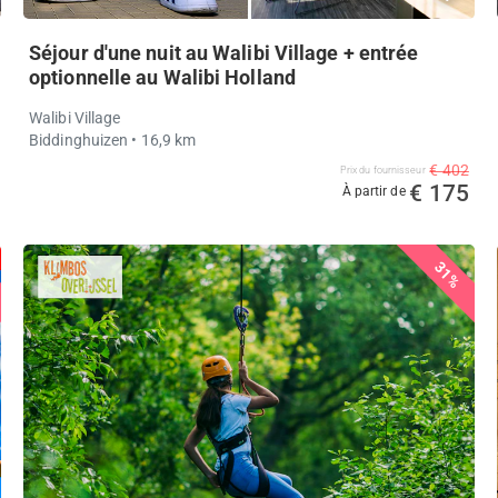
Séjour d'une nuit au Walibi Village + entrée
optionnelle au Walibi Holland
Walibi Village
Biddinghuizen
• 16,9 km
€ 402
Prix ​​du fournisseur
€ 175
À partir de
31%