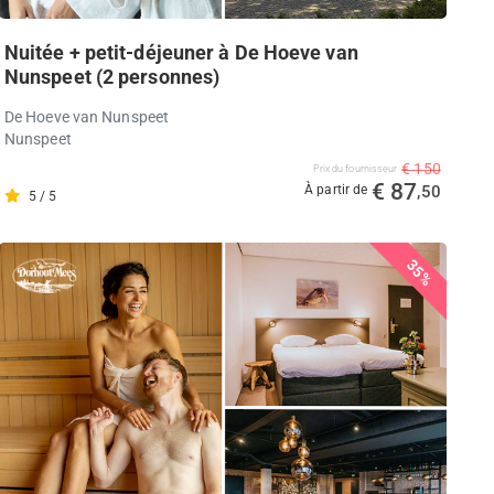
Nuitée + petit-déjeuner à De Hoeve van
Nunspeet (2 personnes)
De Hoeve van Nunspeet
Nunspeet
€ 150
Prix ​​du fournisseur
€ 87
À partir de
,50
5 / 5
35%