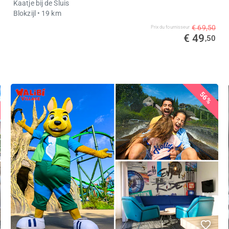
Kaatje bij de Sluis
Blokzijl
• 19 km
€ 69,50
Prix ​​du fournisseur
€ 49
,50
56%