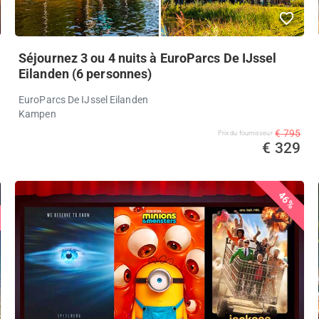
Séjournez 3 ou 4 nuits à EuroParcs De IJssel
Eilanden (6 personnes)
EuroParcs De IJssel Eilanden
Kampen
€ 795
Prix ​​du fournisseur
€ 329
46%