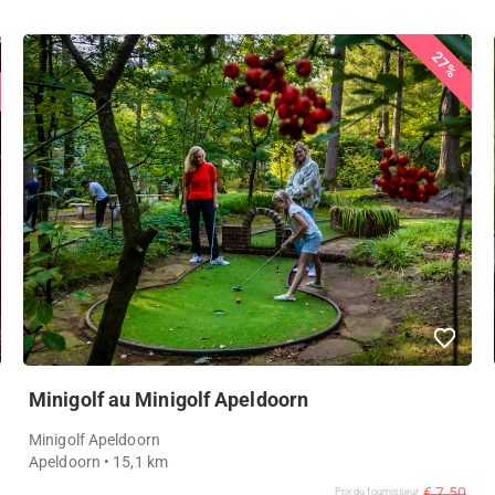
27%
Minigolf au Minigolf Apeldoorn
Minigolf Apeldoorn
Apeldoorn
• 15,1 km
€ 7,50
Prix ​​du fournisseur