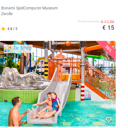
Bonami SpelComputer Museum
Zwolle
€ 17,50
Prix ​​du fournisseur
€ 15
4.8 / 5
20%