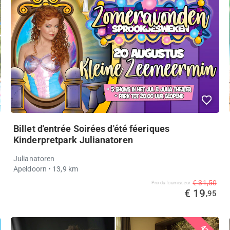
Billet d'entrée Soirées d'été féeriques
Kinderpretpark Julianatoren
Julianatoren
Apeldoorn
• 13,9 km
€ 31,50
Prix ​​du fournisseur
€ 19
,95