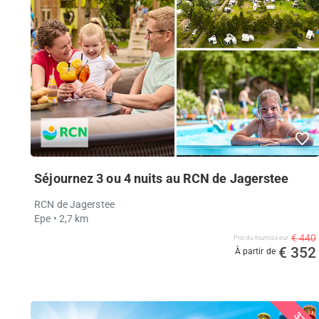
Séjournez 3 ou 4 nuits au RCN de Jagerstee
RCN de Jagerstee
Epe
• 2,7 km
€ 440
Prix ​​du fournisseur
€ 352
À partir de