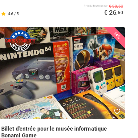
€ 38,50
Prix ​​du fournisseur
€ 26
,50
4.6 / 5
14%
Billet d'entrée pour le musée informatique
Bonami Game