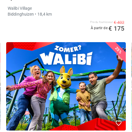
Walibi Village
Biddinghuizen
• 18,4 km
€ 402
Prix ​​du fournisseur
€ 175
À partir de
25%