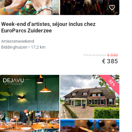
Week-end d’artistes, séjour inclus chez
EuroParcs Zuiderzee
Artiestenweekend
Biddinghuizen
• 17,2 km
€ 550
Prix ​​du fournisseur
€ 385
32%