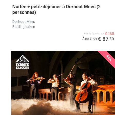
Nuitée + petit-déjeuner à Dorhout Mees (2
personnes)
Dorhout Mees
Biddinghuizen
€ 135
Prix ​​du fournisseur
€ 87
À partir de
,50
44%