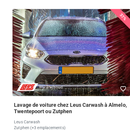
37%
Lavage de voiture chez Leus Carwash à Almelo,
Twentepoort ou Zutphen
Leus Carwash
Zutphen (+3 emplacements)