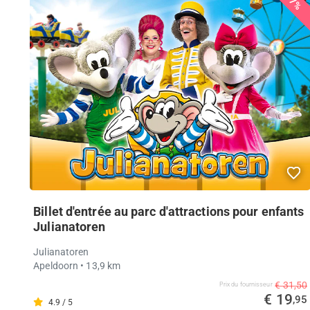
37%
Billet d'entrée au parc d'attractions pour enfants
Julianatoren
Julianatoren
Apeldoorn
• 13,9 km
€ 31,50
Prix ​​du fournisseur
€ 19
,95
4.9 / 5