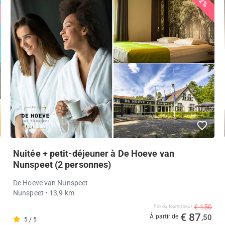
42%
Nuitée + petit-déjeuner à De Hoeve van
Nunspeet (2 personnes)
De Hoeve van Nunspeet
Nunspeet
• 13,9 km
€ 150
Prix ​​du fournisseur
€ 87
À partir de
,50
5 / 5