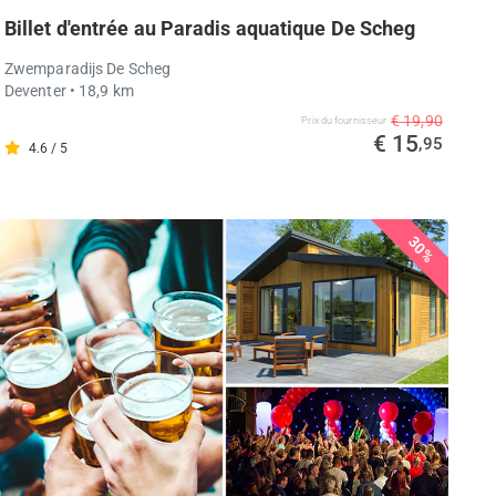
Billet d'entrée au Paradis aquatique De Scheg
Zwemparadijs De Scheg
Deventer
• 18,9 km
€ 19,90
Prix ​​du fournisseur
€ 15
,95
4.6 / 5
30%