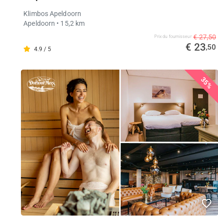
Klimbos Apeldoorn
Apeldoorn
• 15,2 km
€ 27,50
Prix ​​du fournisseur
€ 23
,50
4.9 / 5
35%