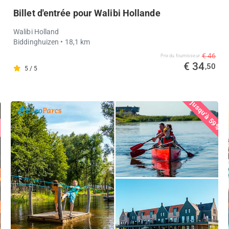
Billet d'entrée pour Walibi Hollande
Walibi Holland
Biddinghuizen
• 18,1 km
€ 46
Prix ​​du fournisseur
€ 34
,50
5 / 5
jusqu'à 59%