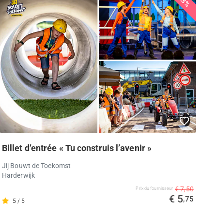
23%
Billet d’entrée « Tu construis l’avenir »
Jij Bouwt de Toekomst
Harderwijk
€ 7,50
Prix ​​du fournisseur
€ 5
,75
5 / 5