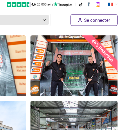
4,6
|
26 055 avis
Se connecter
46% Réduction