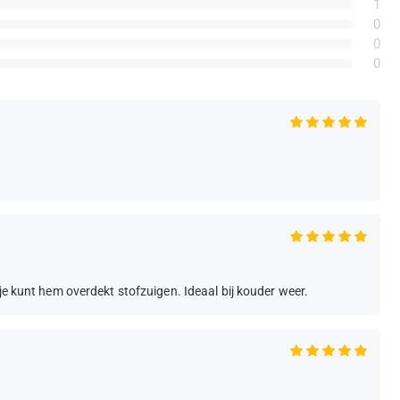
1
0
0
0
je kunt hem overdekt stofzuigen. Ideaal bij kouder weer.