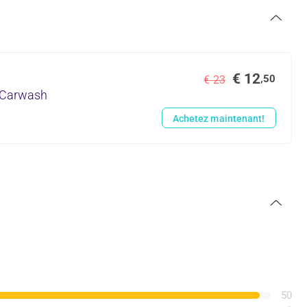
€ 12
,50
€ 23
n Carwash
Achetez maintenant!
50