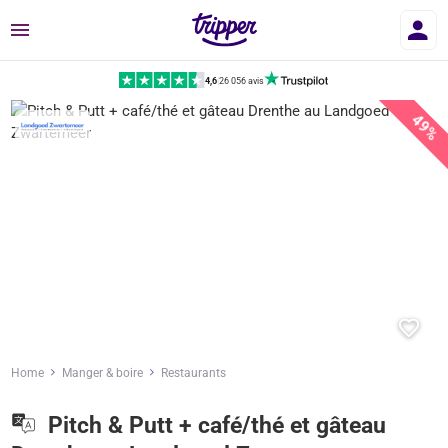
Menu
4,6
|
26 056 avis
49%
Home
Manger & boire
Restaurants
Pitch & Putt + café/thé et gâteau