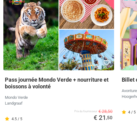
Pass journée Mondo Verde + nourriture et
Billet
boissons à volonté
Avonture
Hoogerh
Mondo Verde
Landgraaf
€ 28,50
Prix ​​du fournisseur
4 / 5
€ 21
,50
4.5 / 5