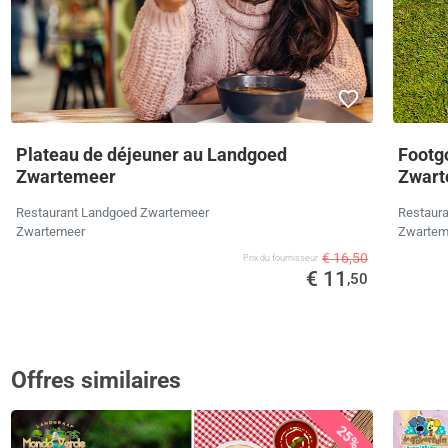
Plateau de déjeuner au Landgoed
Footg
Zwartemeer
Zwart
Restaurant Landgoed Zwartemeer
Restaur
Zwartemeer
Zwartem
€ 16,50
Prix ​​du fournisseur
€ 11
,50
Offres similaires
25%