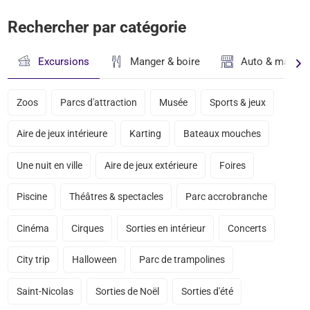
Rechercher par catégorie
Excursions
Manger & boire
Auto & magasi
Zoos
Parcs d'attraction
Musée
Sports & jeux
Aire de jeux intérieure
Karting
Bateaux mouches
Une nuit en ville
Aire de jeux extérieure
Foires
Piscine
Théâtres & spectacles
Parc accrobranche
Cinéma
Cirques
Sorties en intérieur
Concerts
City trip
Halloween
Parc de trampolines
Saint-Nicolas
Sorties de Noël
Sorties d'été