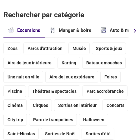
Rechercher par catégorie
Excursions
Manger & boire
Auto & magasi
Zoos
Parcs d'attraction
Musée
Sports & jeux
Aire de jeux intérieure
Karting
Bateaux mouches
Une nuit en ville
Aire de jeux extérieure
Foires
Piscine
Théâtres & spectacles
Parc accrobranche
Cinéma
Cirques
Sorties en intérieur
Concerts
City trip
Parc de trampolines
Halloween
Saint-Nicolas
Sorties de Noël
Sorties d'été