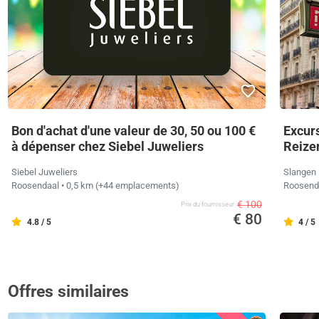
Bon d'achat d'une valeur de 30, 50 ou 100 €
Excurs
à dépenser chez Siebel Juweliers
Reize
Siebel Juweliers
Slangen 
Roosendaal
• 0,5 km
(+44 emplacements)
Roosend
€ 100
Prix ​​du fournisseur
€ 80
4.8 / 5
4 / 5
Offres similaires