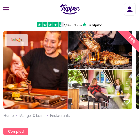
Menu
4,6
|
26 071 avis
19%
Home
Manger & boire
Restaurants
Complet!