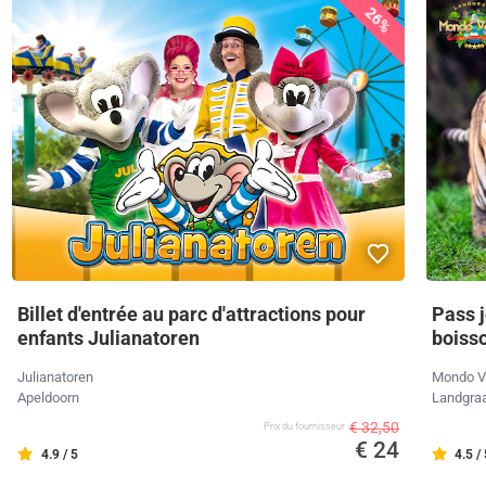
26%
Billet d'entrée au parc d'attractions pour
Pass 
enfants Julianatoren
boisso
Julianatoren
Mondo V
Apeldoorn
Landgra
€ 32,50
Prix ​​du fournisseur
€ 24
4.9 / 5
4.5 /