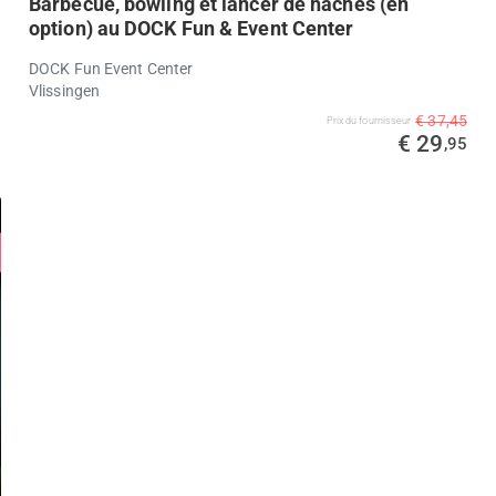
Barbecue, bowling et lancer de haches (en
option) au DOCK Fun & Event Center
DOCK Fun Event Center
Vlissingen
€ 37,45
Prix ​​du fournisseur
€ 29
,95