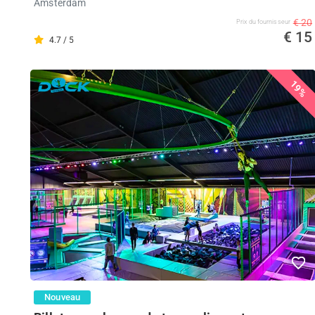
Amsterdam
€ 20
Prix ​​du fournisseur
€ 15
4.7 / 5
19%
Nouveau