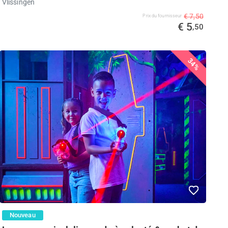
Vlissingen
€ 7,50
Prix ​​du fournisseur
€ 5
,50
34%
Nouveau