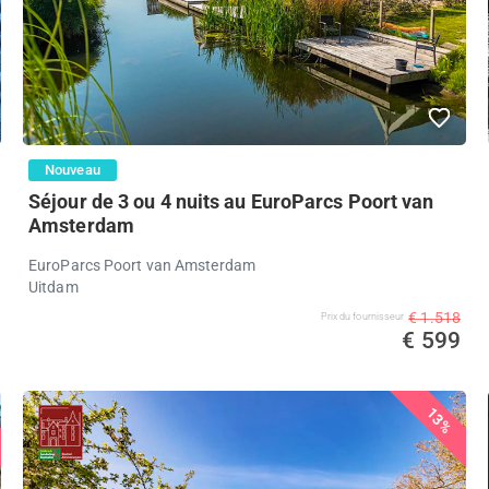
Nouveau
Séjour de 3 ou 4 nuits au EuroParcs Poort van
Amsterdam
EuroParcs Poort van Amsterdam
Uitdam
€ 1.518
Prix ​​du fournisseur
€ 599
13%