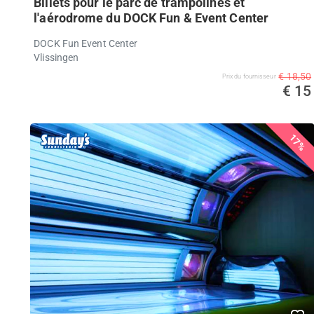
Billets pour le parc de trampolines et
l'aérodrome du DOCK Fun & Event Center
DOCK Fun Event Center
Vlissingen
€ 18,50
Prix ​​du fournisseur
€ 15
17%