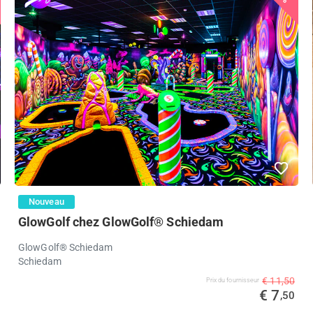
Nouveau
GlowGolf chez GlowGolf® Schiedam
GlowGolf® Schiedam
Schiedam
€ 11,50
Prix ​​du fournisseur
€ 7
,50