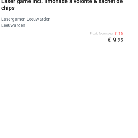
Laser game incl. limonade à volonté & sachet de
chips
Lasergamen Leeuwarden
Leeuwarden
€ 15
Prix ​​du fournisseur
€ 9
,95