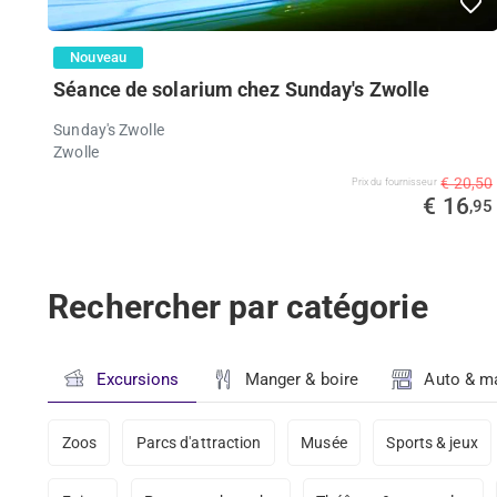
Nouveau
Séance de solarium chez Sunday's Zwolle
Sunday's Zwolle
Zwolle
€ 20,50
Prix ​​du fournisseur
€ 16
,95
Rechercher par catégorie
Excursions
Manger & boire
Auto & ma
Zoos
Parcs d'attraction
Musée
Sports & jeux