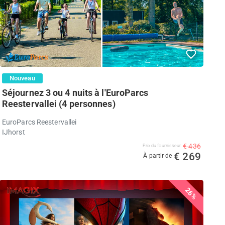
Nouveau
Séjournez 3 ou 4 nuits à l'EuroParcs
Reestervallei (4 personnes)
EuroParcs Reestervallei
IJhorst
€ 436
Prix ​​du fournisseur
€ 269
À partir de
26%