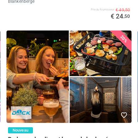
Blankenberge
€ 49,50
Prix ​​du fournisseur
€ 24
,50
20%
Nouveau