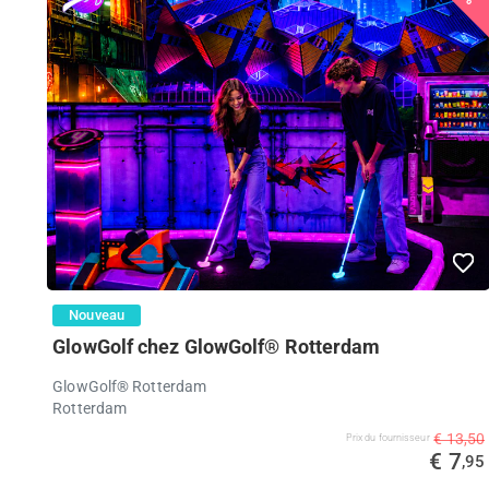
Nouveau
GlowGolf chez GlowGolf® Rotterdam
GlowGolf® Rotterdam
Rotterdam
€ 13,50
Prix ​​du fournisseur
€ 7
,95