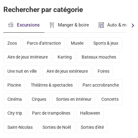
Rechercher par catégorie
Excursions
Manger & boire
Auto & magasi
Zoos
Parcs d'attraction
Musée
Sports & jeux
Aire de jeux intérieure
Karting
Bateaux mouches
Une nuit en ville
Aire de jeux extérieure
Foires
Piscine
Théâtres & spectacles
Parc accrobranche
Cinéma
Cirques
Sorties en intérieur
Concerts
City trip
Parc de trampolines
Halloween
Saint-Nicolas
Sorties de Noël
Sorties d'été