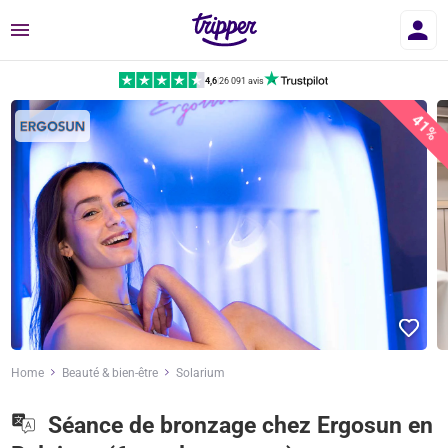
Menu
4,6
|
26 091 avis
41%
Home
Beauté & bien-être
Solarium
Séance de bronzage chez Ergosun en