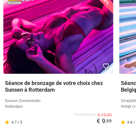
36%
Séance de bronzage de votre choix chez
Séanc
Sunsen à Rotterdam
Belgi
Sunsen Zonnestudio
SimplyM
Rotterdam
Wilrijk 
€ 15,50
Prix ​​du fournisseur
€ 9
,99
4.7 / 5
4.8 /