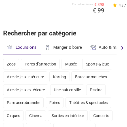
€ 398
Prix ​​du fournisseur
4.8 /
€ 99
Rechercher par catégorie
Excursions
Manger & boire
Auto & magasi
Zoos
Parcs d'attraction
Musée
Sports & jeux
Aire de jeux intérieure
Karting
Bateaux mouches
Aire de jeux extérieure
Une nuit en ville
Piscine
Parc accrobranche
Foires
Théâtres & spectacles
Cirques
Cinéma
Sorties en intérieur
Concerts