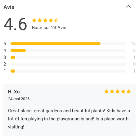
Avis
4.6
Basé sur 23 Avis
5
18
4
3
3
1
2
0
1
1
H. Xu
24 mai 2026
Great place, great gardens and beautiful plants! Kids have a
lot of fun playing in the playground island! Is a place worth
visiting!