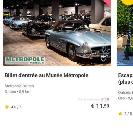
Billet d'entrée au Musée Métropole
Escapa
(plus 
Metropole Druten
Druten
• 5,9 km
Outside
Oss
• 9,
€ 15
Prix ​​du fournisseur
€ 11
,50
4.8 / 5
4 / 5