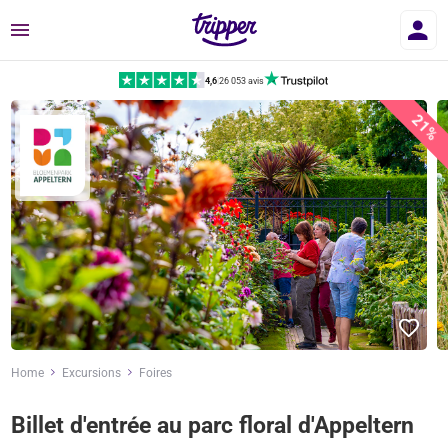
Menu
4,6
|
26 053 avis
21%
Home
Excursions
Foires
Billet d'entrée au parc floral d'Appeltern