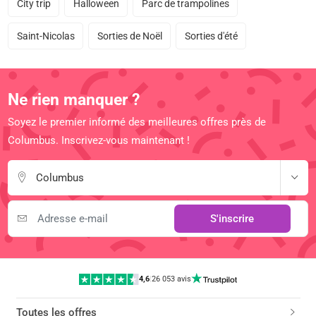
City trip
Halloween
Parc de trampolines
Saint-Nicolas
Sorties de Noël
Sorties d'été
Ne rien manquer ?
Soyez le premier informé des meilleures offres près de
Columbus. Inscrivez-vous maintenant !
Columbus
S'inscrire
4,6
|
26 053 avis
Toutes les offres