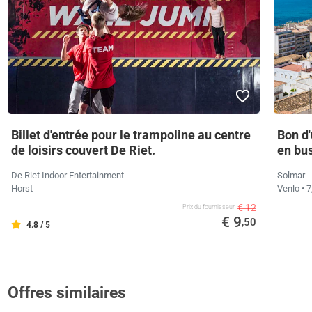
Billet d'entrée pour le trampoline au centre
Bon d'
de loisirs couvert De Riet.
en bu
De Riet Indoor Entertainment
Solmar
Horst
Venlo
• 
€ 12
Prix ​​du fournisseur
€ 9
,50
4.8 / 5
Offres similaires