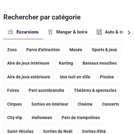
Rechercher par catégorie
Excursions
Manger & boire
Auto & magasi
Zoos
Parcs d'attraction
Musée
Sports & jeux
Aire de jeux intérieure
Karting
Bateaux mouches
Aire de jeux extérieure
Une nuit en ville
Piscine
Foires
Parc accrobranche
Théâtres & spectacles
Cirques
Sorties en intérieur
Cinéma
Concerts
City trip
Halloween
Parc de trampolines
Saint-Nicolas
Sorties de Noël
Sorties d'été