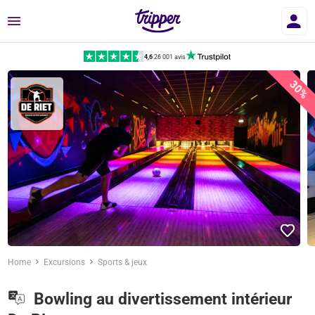
Menu
4,6
|
26 001 avis
30%
Home
Excursions
Sports & jeux
Bowling au divertissement intérieur