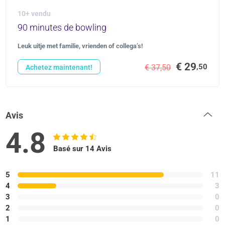
10+ vendu
90 minutes de bowling
Leuk uitje met familie, vrienden of collega’s!
€ 29
,50
€ 37,50
Achetez maintenant!
Avis
4.8
Basé sur 14 Avis
5
11
4
3
3
0
2
0
1
0