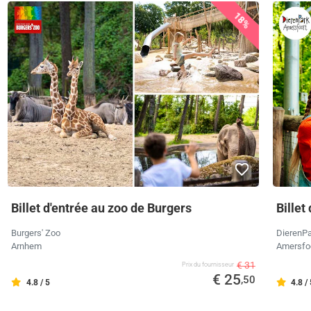
18%
Billet d'entrée au zoo de Burgers
Billet
Burgers' Zoo
DierenPa
Arnhem
Amersfo
€ 31
Prix ​​du fournisseur
€ 25
,50
4.8 / 5
4.8 /