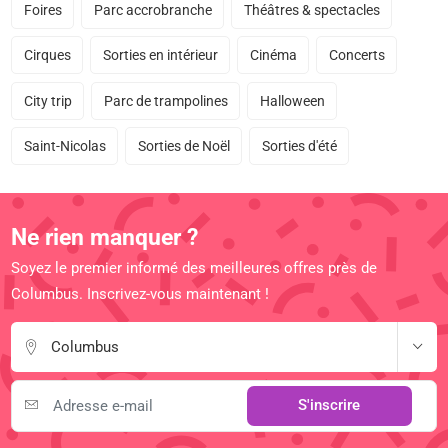
Foires
Parc accrobranche
Théâtres & spectacles
Cirques
Sorties en intérieur
Cinéma
Concerts
City trip
Parc de trampolines
Halloween
Saint-Nicolas
Sorties de Noël
Sorties d'été
Ne rien manquer ?
Soyez le premier informé des meilleures offres près de
Columbus. Inscrivez-vous maintenant !
Columbus
S'inscrire