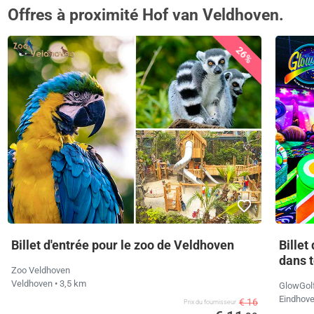
Offres à proximité Hof van Veldhoven.
26%
Billet d'entrée pour le zoo de Veldhoven
Billet
dans t
Zoo Veldhoven
Veldhoven
• 3,5 km
GlowGol
Eindhov
€ 16
Prix ​​du fournisseur