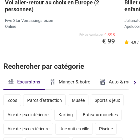
Vol aller-retour au choix en Europe (2
Billet
personnes)
enfan
Five Star Verrassingsreizen
Julianat
Online
Apeldoo
€ 398
Prix ​​du fournisseur
€ 99
4.9 /
Rechercher par catégorie
Excursions
Manger & boire
Auto & magasi
Zoos
Parcs d'attraction
Musée
Sports & jeux
Aire de jeux intérieure
Karting
Bateaux mouches
Aire de jeux extérieure
Une nuit en ville
Piscine