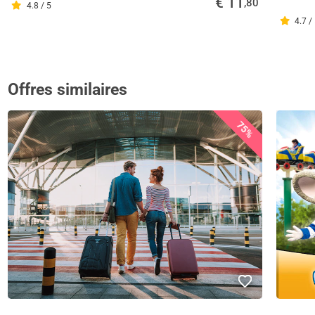
€ 11
,80
4.8 / 5
4.7 /
Offres similaires
75%