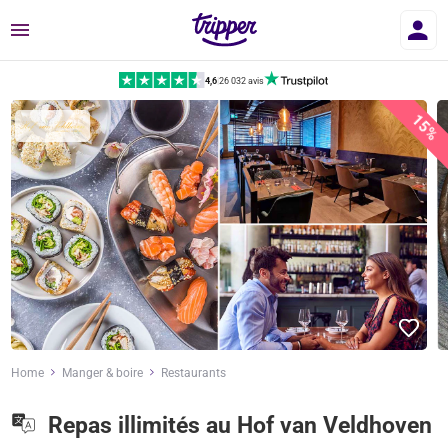
Menu
4,6
|
26 032 avis
15%
Home
Manger & boire
Restaurants
Repas illimités au Hof van Veldhoven