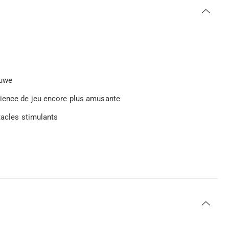
luwe
rience de jeu encore plus amusante
tacles stimulants