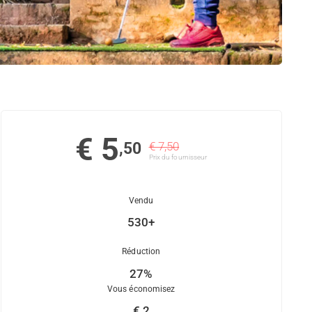
€ 5
,50
€ 7,50
Prix ​​du fournisseur
Vendu
530+
Réduction
27%
Vous économisez
€ 2