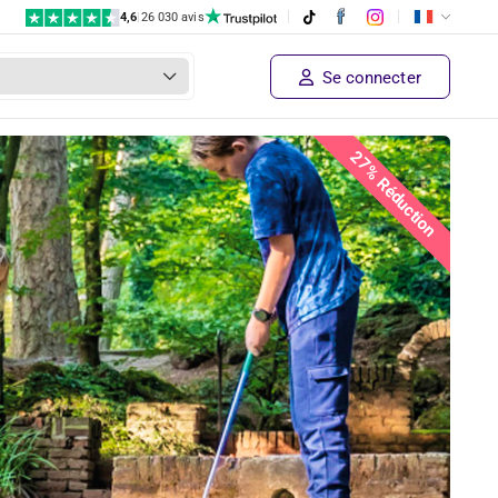
4,6
|
26 030 avis
Se connecter
27% Réduction