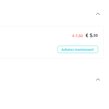
€ 5
,50
€ 7,50
Achetez maintenant!