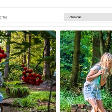
offre
Columbus