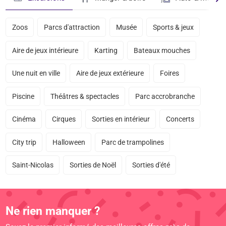
Zoos
Parcs d'attraction
Musée
Sports & jeux
Aire de jeux intérieure
Karting
Bateaux mouches
Une nuit en ville
Aire de jeux extérieure
Foires
Piscine
Théâtres & spectacles
Parc accrobranche
Cinéma
Cirques
Sorties en intérieur
Concerts
City trip
Halloween
Parc de trampolines
Saint-Nicolas
Sorties de Noël
Sorties d'été
Ne rien manquer ?