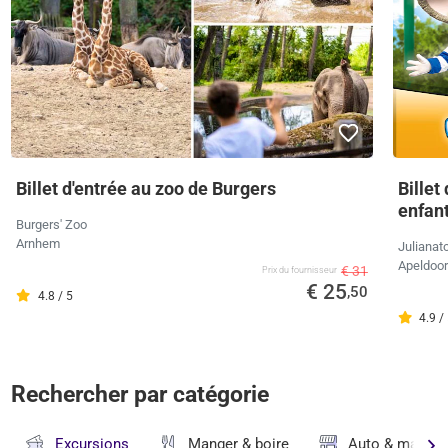
Billet d'entrée au zoo de Burgers
Billet
enfan
Burgers' Zoo
Arnhem
Julianat
Apeldoo
€ 31
Prix ​​du fournisseur
€ 25
,50
4.8 / 5
4.9 /
Rechercher par catégorie
Excursions
Manger & boire
Auto & magasi