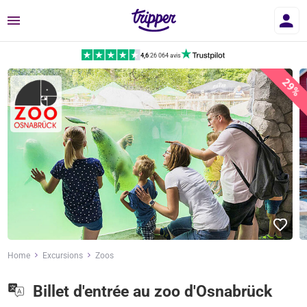
Menu
4,6
|
26 064 avis
29%
Home
Excursions
Zoos
Billet d'entrée au zoo d'Osnabrück