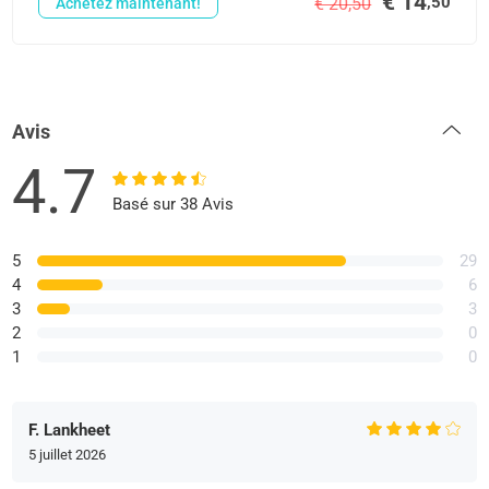
€ 14
,50
€ 20,50
Achetez maintenant!
Avis
4.7
Basé sur 38 Avis
5
29
4
6
3
3
2
0
1
0
F. Lankheet
5 juillet 2026