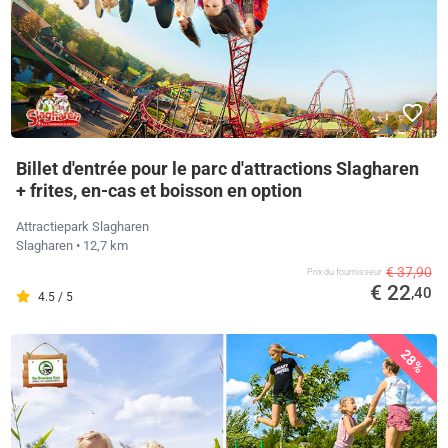
Billet d'entrée pour le parc d'attractions Slagharen
+ frites, en-cas et boisson en option
Attractiepark Slagharen
Slagharen
• 12,7 km
€ 37,90
Prix ​​du fournisseur
€ 22
,40
4.5 / 5
28%