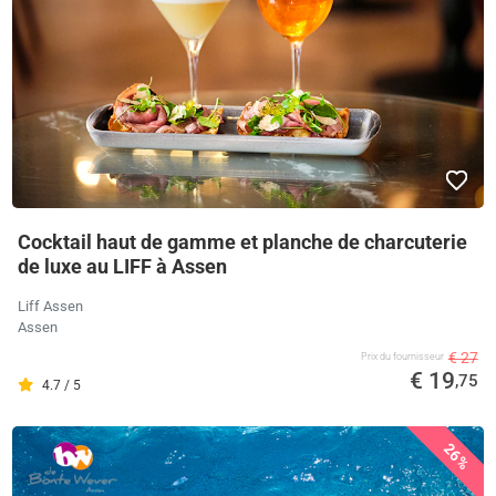
Cocktail haut de gamme et planche de charcuterie
de luxe au LIFF à Assen
Liff Assen
Assen
€ 27
Prix ​​du fournisseur
€ 19
,75
4.7 / 5
26%