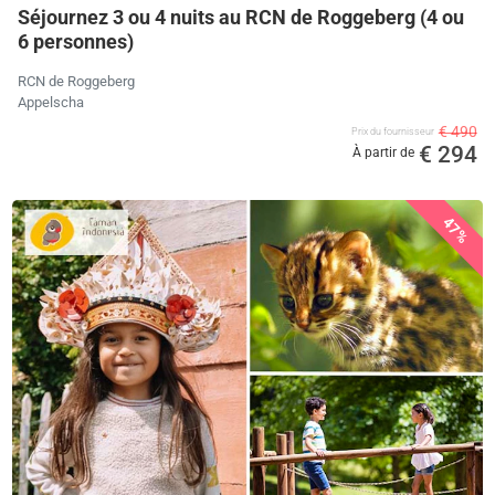
Séjournez 3 ou 4 nuits au RCN de Roggeberg (4 ou
6 personnes)
RCN de Roggeberg
Appelscha
€ 490
Prix ​​du fournisseur
€ 294
À partir de
47%