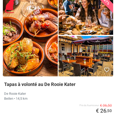
27%
Tapas à volonté au De Rooie Kater
De Rooie Kater
Beilen
• 14,5 km
€ 36,50
Prix ​​du fournisseur
€ 26
,50