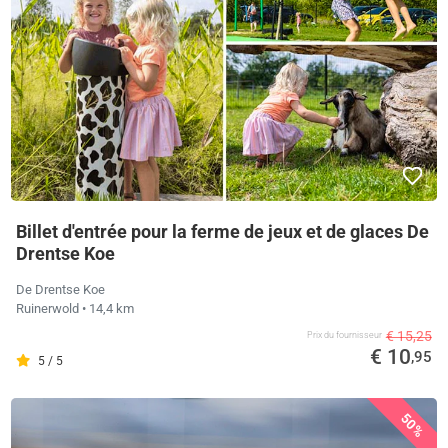
Billet d'entrée pour la ferme de jeux et de glaces De
Drentse Koe
De Drentse Koe
Ruinerwold
• 14,4 km
€ 15,25
Prix ​​du fournisseur
€ 10
,95
5 / 5
50%