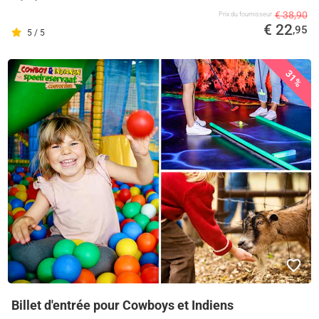
€ 38,90
Prix ​​du fournisseur
€ 22
,95
5 / 5
31%
Billet d'entrée pour Cowboys et Indiens