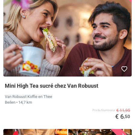
Mini High Tea sucré chez Van Robuust
Van Robuust Koffie en Thee
Beilen
• 14,7 km
€ 11,95
Prix ​​du fournisseur
€ 6
,50