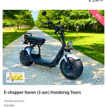
€ 24
,90
41%
E-chopper huren (3 uur) Hondsrug Tours
Hondsrug tours
Klijndijk