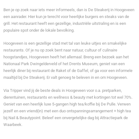
Ben je op zoek naar iets meer informeels, dan is De Steakerij in Hoogeveen
een aanrader. Hier kun je terecht voor heerlijke burgers en steaks van de
grill. Het restaurant heeft een gezellige, industriële uitstraling en is een
populaire spot onder de lokale bevolking.
Hoogeveen is een gezellige stad met tal van leuke uitjes en smakelijke
restaurants. Of je nu op zoek bent naar natuur, cultuur of culinaire
hoogstandjes, Hoogeveen heeft het allemaal. Breng een bezoek aan het
Nationaal Park Dwingelderveld of het Drents Museum, geniet van een
heerlijk diner bij restaurant de Raket of de Gaffel, of ga voor een informele
maaltijd bij De Steakerij. Er valt genoeg te beleven in en om Hoogeveen.
Via Tripper vind jij de beste deals in Hoogeveen voor o.a. pretparken,
dierentuinen, restaurants en wellness & beauty met kortingen tot wel 70%.
Geniet van een heerlijk luxe 5-gangen high tea/koffie bij De Pulle. Verwen
jezelf en een vriend(in) met een duo ontspanningsarrangement + high tea
bij Nail & Beautypoint. Beleef een onvergetelijke dag bij Attractiepark de
Waarbeek.