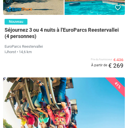
Nouveau
Séjournez 3 ou 4 nuits à l'EuroParcs Reestervallei
(4 personnes)
EuroParcs Reestervallei
IJhorst
• 14,6 km
€ 436
Prix ​​du fournisseur
€ 269
À partir de
41%