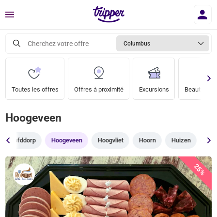
Menu
Cherchez votre offre
Columbus
Toutes les offres
Offres à proximité
Excursions
Beauté & bi
Hoogeveen
Hoofddorp
Hoogeveen
Hoogvliet
Hoorn
Huizen
Ijss
25%