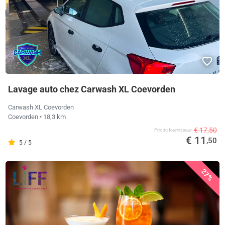
Lavage auto chez Carwash XL Coevorden
Carwash XL Coevorden
Coevorden
• 18,3 km
€ 17,50
Prix ​​du fournisseur
€ 11
,50
5 / 5
27%