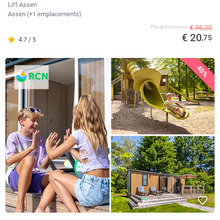
Liff Assen
Assen (+1 emplacements)
€ 36,20
Prix ​​du fournisseur
€ 20
,75
4.7 / 5
40%