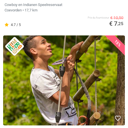
Cowboy en Indianen Speelreservaat
Coevorden
• 17,7 km
€ 10,50
Prix ​​du fournisseur
€ 7
,25
4.7 / 5
15%