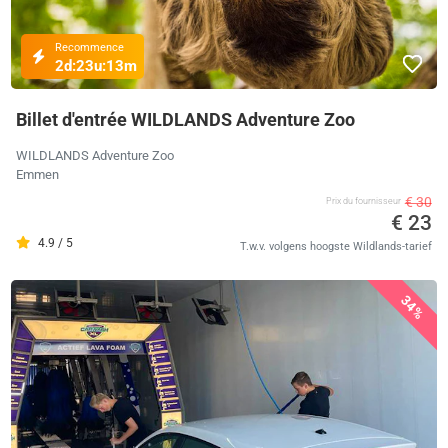
Recommence
2d:
23u:
13m
Billet d'entrée WILDLANDS Adventure Zoo
WILDLANDS Adventure Zoo
Emmen
€ 30
Prix ​​du fournisseur
€ 23
4.9 / 5
T.w.v. volgens hoogste Wildlands-tarief
34%