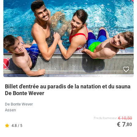
Billet d'entrée au paradis de la natation et du sauna
De Bonte Wever
De Bonte Wever
Assen
€ 10,50
Prix ​​du fournisseur
€ 7
,80
4.8 / 5