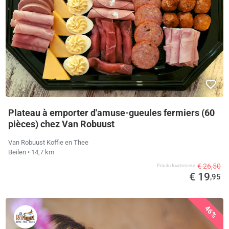
Plateau à emporter d'amuse-gueules fermiers (60
pièces) chez Van Robuust
Van Robuust Koffie en Thee
Beilen
• 14,7 km
€ 26,50
Prix ​​du fournisseur
€ 19
,95
46%