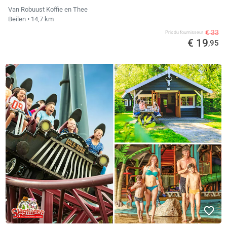
Van Robuust Koffie en Thee
Beilen
• 14,7 km
€ 33
Prix ​​du fournisseur
€ 19
,95